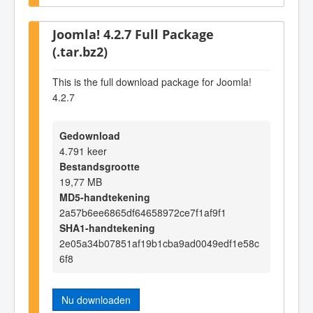
Joomla! 4.2.7 Full Package
(.tar.bz2)
This is the full download package for Joomla!
4.2.7
Gedownload
4.791 keer
Bestandsgrootte
19,77 MB
MD5-handtekening
2a57b6ee6865df64658972ce7f1af9f1
SHA1-handtekening
2e05a34b07851af19b1cba9ad0049edf1e58c
6f8
Nu downloaden