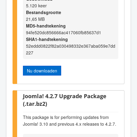
5.120 keer
Bestandsgrootte
21,65 MB
MD5-handtekening
94fe520dc856666ac417060fb85637d1
SHA1-handtekening
52eddd0822f82a030498332e367aba059e7dd
227
Nu downloaden
Joomla! 4.2.7 Upgrade Package
(.tar.bz2)
This package is for performing updates from
Joomla! 3.10 and previous 4.x releases to 4.2.7.