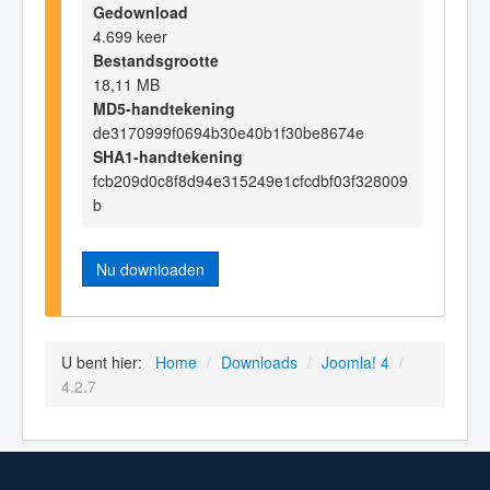
Gedownload
4.699 keer
Bestandsgrootte
18,11 MB
MD5-handtekening
de3170999f0694b30e40b1f30be8674e
SHA1-handtekening
fcb209d0c8f8d94e315249e1cfcdbf03f328009
b
Nu downloaden
U bent hier:
Home
/
Downloads
/
Joomla! 4
/
4.2.7