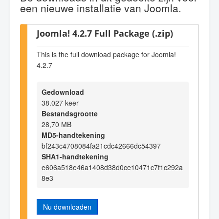
een nieuwe installatie van Joomla.
Joomla! 4.2.7 Full Package (.zip)
This is the full download package for Joomla!
4.2.7
Gedownload
38.027 keer
Bestandsgrootte
28,70 MB
MD5-handtekening
bf243c4708084fa21cdc42666dc54397
SHA1-handtekening
e606a518e46a1408d38d0ce10471c7f1c292a
8e3
Nu downloaden