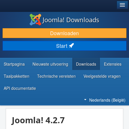
®
JOOMLA!
Joomla! Downloads
DOWNLOAD & BREID UIT
Downloaden
ONTDEK & LEER
Start
COMMUNITY & ONDERSTEUNING
ONTWIKKELAARSBRONNEN
Startpagina
Nieuwste uitvoering
Downloads
Extensies
Taalpakketten
Technische vereisten
Veelgestelde vragen
API documentatie
Nederlands (België)
Joomla! 4.2.7