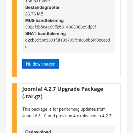
168.831 keer
Bestandsgrootte
26,76 MB
MD5-handtekening
392ef3b5c4e69ff25314363006e9d29f
SHA1-handtekening
d2cb355bc3391f3f133703fc4fc68b50f88cccd
e
Nu downloaden
Joomla! 4.2.7 Upgrade Package
(.tar.gz)
This package is for performing updates from
Joomla! 3.10 and previous 4.x releases to 4.2.7.
Gedownload