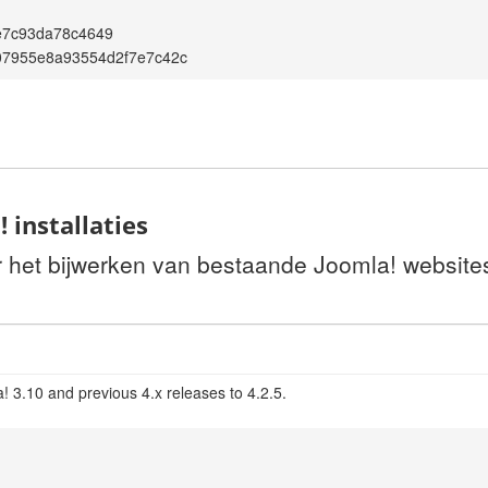
e7c93da78c4649
07955e8a93554d2f7e7c42c
 installaties
or het bijwerken van bestaande Joomla! website
! 3.10 and previous 4.x releases to 4.2.5.