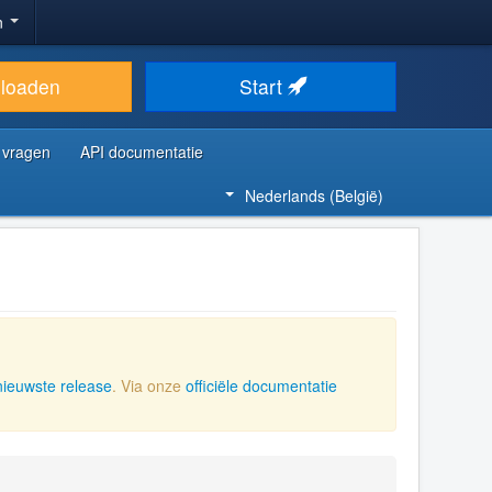
n
loaden
Start
 vragen
API documentatie
Nederlands (België)
nieuwste release
. Via onze
officiële documentatie