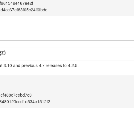
f961549e167ee2f
d4cc67ef83f05c24f6fbdd
gz)
! 3.10 and previous 4.x releases to 4.2.5.
cf488c7cebd7c3
66480123ccd1e534e1512f2