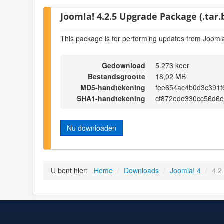
Joomla! 4.2.5 Upgrade Package (.tar.
This package is for performing updates from Joomla
Gedownload
5.273 keer
Bestandsgrootte
18,02 MB
MD5-handtekening
fee654ac4b0d3c391f
SHA1-handtekening
cf872ede330cc56d6e
Nu downloaden
U bent hier:
Home
/
Downloads
/
Joomla! 4
/
4.2