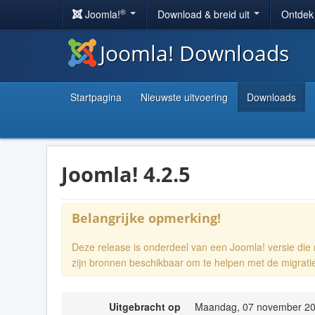
®
Joomla!
Download & breid uit
Ontdek
Joomla! Downloads
Startpagina
Nieuwste uitvoering
Downloads
Joomla! 4.2.5
Belangrijke opmerking!
Deze release is onderdeel van een Joomla! versie di
zijn bronnen beschikbaar om te helpen met de migrati
Uitgebracht op
Maandag, 07 november 20