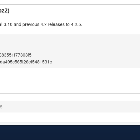
bz2)
! 3.10 and previous 4.x releases to 4.2.5.
683551f77303f5
da495c565f26ef5481531e
.5