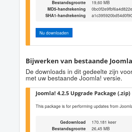
Bestandsgrootte
19,60 MB
MD5-handtekening
0bc0f2e9fbf6a4d822
SHA1-handtekening
a1c395920bd54d0f9
Nu downloaden
Bijwerken van bestaande Joomla!
De downloads in dit gedeelte zijn vo
met uw bestaande Joomla! versie.
Joomla! 4.2.5 Upgrade Package (.zip)
This package is for performing updates from Joomla
Gedownload
170.181 keer
Bestandsgrootte
26,45 MB