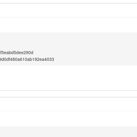
cf5eabd5dee290d
9d0df480a610ab192ea4033