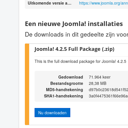
Uitkomende versie aankondiging
https://www.joomla.org/an
Een nieuwe Joomla! installaties
De downloads in dit gedeelte zijn voo
Joomla! 4.2.5 Full Package (.zip)
This is the full download package for Joomla! 4.2.5
Gedownload
71.964 keer
Bestandsgrootte
28,38 MB
MD5-handtekening
d97b0c23618d541f5
SHA1-handtekening
3a0f4475361f66e96
Nu downloaden