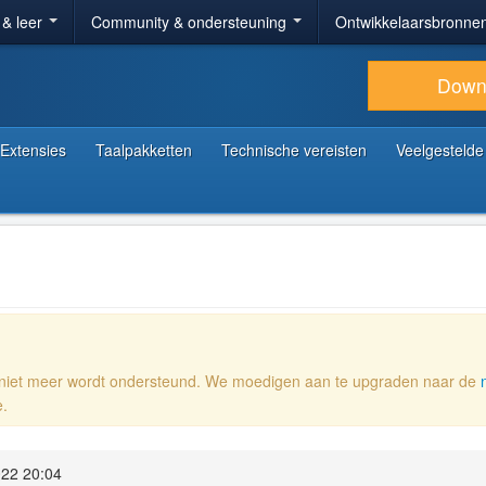
 & leer
Community & ondersteuning
Ontwikkelaarsbronne
Down
Extensies
Taalpakketten
Technische vereisten
Veelgestelde
e niet meer wordt ondersteund. We moedigen aan te upgraden naar de
e.
22 20:04