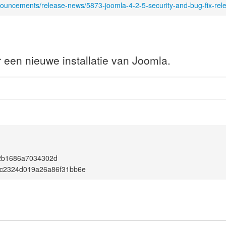
nouncements/release-news/5873-joomla-4-2-5-security-and-bug-fix-rel
r een nieuwe installatie van Joomla.
2b1686a7034302d
ac2324d019a26a86f31bb6e