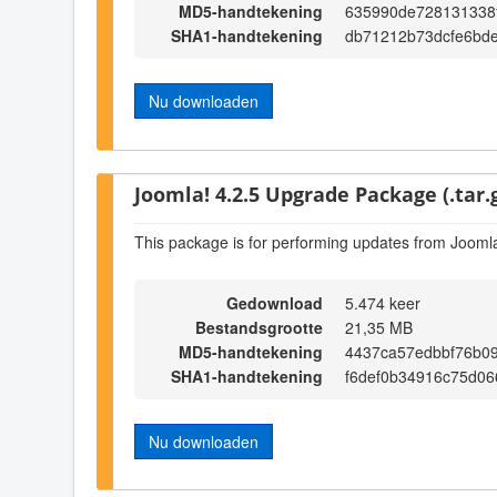
MD5-handtekening
635990de728131338
SHA1-handtekening
db71212b73dcfe6bde
Nu downloaden
Joomla! 4.2.5 Upgrade Package (.tar.
This package is for performing updates from Joomla
Gedownload
5.474 keer
Bestandsgrootte
21,35 MB
MD5-handtekening
4437ca57edbbf76b09
SHA1-handtekening
f6def0b34916c75d0
Nu downloaden