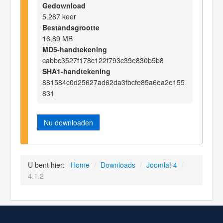
Gedownload
5.287 keer
Bestandsgrootte
16,89 MB
MD5-handtekening
cabbc3527f178c122f793c39e830b5b8
SHA1-handtekening
881584c0d25627ad62da3fbcfe85a6ea2e155
831
Nu downloaden
U bent hier:
Home
/
Downloads
/
Joomla! 4
/
4.1.2