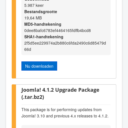
5.987 keer
Bestandsgrootte
19,64 MB
MD5-handtekening
0dee8bafc6783ef4464165fdffb4bcd8
SHA1-handtekening
2f5d5ee229974a2b880c6fda2490c6d85479d
66d
Nu downloaden
Joomla! 4.1.2 Upgrade Package
(.tar.bz2)
This package is for performing updates from
Joomla! 3.10 and previous 4.x releases to 4.1.2.