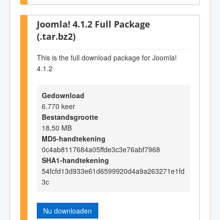
Joomla! 4.1.2 Full Package
(.tar.bz2)
This is the full download package for Joomla!
4.1.2
Gedownload
6.770 keer
Bestandsgrootte
18,50 MB
MD5-handtekening
0c4ab8117684a05ffde3c3e76abf7968
SHA1-handtekening
54fcfd13d933e61d6599920d4a9a263271e1fd
3c
Nu downloaden