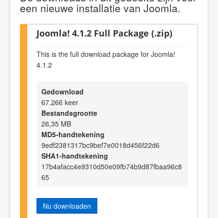
een nieuwe installatie van Joomla.
Joomla! 4.1.2 Full Package (.zip)
This is the full download package for Joomla!
4.1.2
Gedownload
67.266 keer
Bestandsgrootte
26,35 MB
MD5-handtekening
9edf2381317bc9bef7e0018d456f22d6
SHA1-handtekening
17b4afacc4e9310d50e09fb74b9d87fbaa96c8
65
Nu downloaden