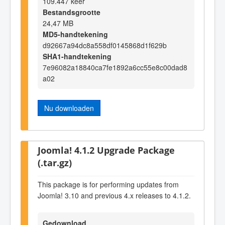
109.447 keer
Bestandsgrootte
24,47 MB
MD5-handtekening
d92667a94dc8a558df0145868d1f629b
SHA1-handtekening
7e96082a18840ca7fe1892a6cc55e8c00dad8
a02
Nu downloaden
Joomla! 4.1.2 Upgrade Package
(.tar.gz)
This package is for performing updates from
Joomla! 3.10 and previous 4.x releases to 4.1.2.
Gedownload