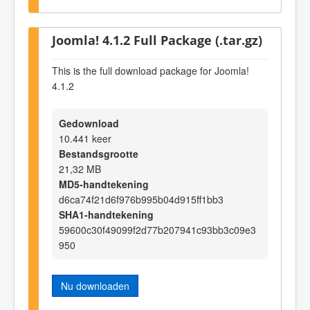
Joomla! 4.1.2 Full Package (.tar.gz)
This is the full download package for Joomla!
4.1.2
Gedownload
10.441 keer
Bestandsgrootte
21,32 MB
MD5-handtekening
d6ca74f21d6f976b995b04d915ff1bb3
SHA1-handtekening
59600c30f49099f2d77b207941c93bb3c09e3
950
Nu downloaden