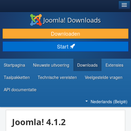
®
JOOMLA!
Joomla! Downloads
DOWNLOAD & BREID UIT
Downloaden
ONTDEK & LEER
Start
COMMUNITY & ONDERSTEUNING
ONTWIKKELAARSBRONNEN
Startpagina
Nieuwste uitvoering
Downloads
Extensies
Taalpakketten
Technische vereisten
Veelgestelde vragen
API documentatie
Nederlands (België)
Joomla! 4.1.2