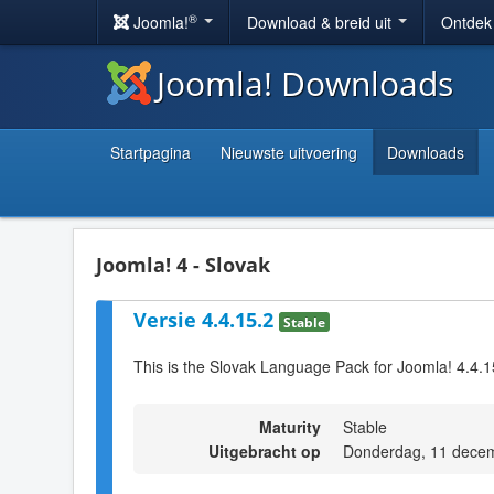
®
Joomla!
Download & breid uit
Ontdek
Joomla! Downloads
Startpagina
Nieuwste uitvoering
Downloads
Joomla! 4 - Slovak
Versie 4.4.15.2
Stable
This is the Slovak Language Pack for Joomla! 4.4.1
Maturity
Stable
Uitgebracht op
Donderdag, 11 dece