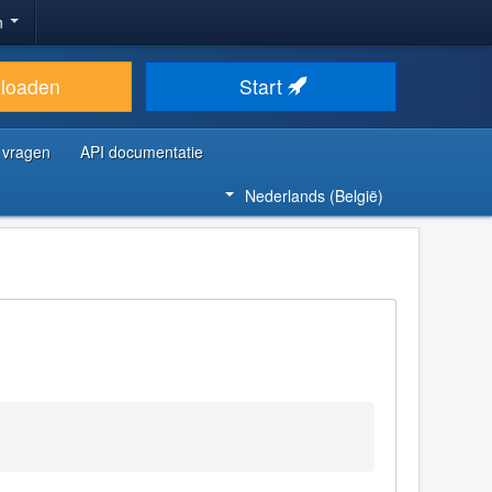
n
loaden
Start
 vragen
API documentatie
Nederlands (België)