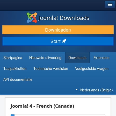
®
JOOMLA!
Joomla! Downloads
DOWNLOAD & BREID UIT
Downloaden
ONTDEK & LEER
Start
COMMUNITY & ONDERSTEUNING
ONTWIKKELAARSBRONNEN
Startpagina
Nieuwste uitvoering
Downloads
Extensies
Taalpakketten
Technische vereisten
Veelgestelde vragen
API documentatie
Nederlands (België)
Joomla! 4 - French (Canada)