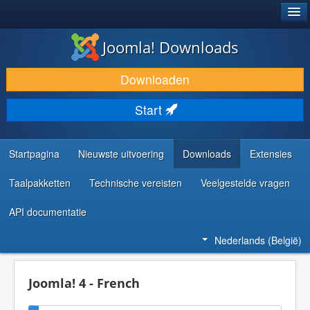
®
JOOMLA!
Joomla! Downloads
DOWNLOAD & BREID UIT
Downloaden
ONTDEK & LEER
Start
COMMUNITY & ONDERSTEUNING
ONTWIKKELAARSBRONNEN
Startpagina
Nieuwste uitvoering
Downloads
Extensies
Taalpakketten
Technische vereisten
Veelgestelde vragen
API documentatie
Nederlands (België)
Joomla! 4 - French