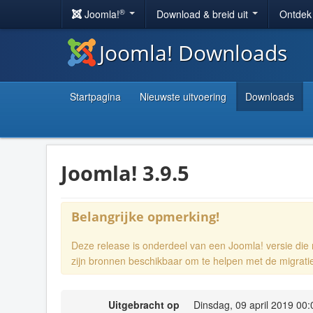
®
Joomla!
Download & breid uit
Ontdek
Joomla! Downloads
Startpagina
Nieuwste uitvoering
Downloads
Joomla! 3.9.5
Belangrijke opmerking!
Deze release is onderdeel van een Joomla! versie di
zijn bronnen beschikbaar om te helpen met de migrati
Uitgebracht op
Dinsdag, 09 april 2019 00: