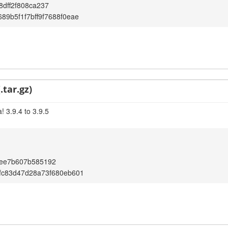
8dff2f808ca237
89b5f1f7bff9f7688f0eae
.tar.gz)
 3.9.4 to 3.9.5
aee7b607b585192
fc83d47d28a73f680eb601