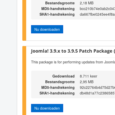
Bestandsgrootte
2,18 MB
MD5-handtekening
bcc210b74e0ab2c047
SHA1-handtekening
da667fbe0245ee4f8
Nu downloaden
Joomla! 3.9.x to 3.9.5 Patch Package (
This package is for performing updates from Joomla!
Gedownload
8.711 keer
Bestandsgrootte
2,95 MB
MD5-handtekening
92c22764b4d75d27b
SHA1-handtekening
db48d1a77c2386585
Nu downloaden