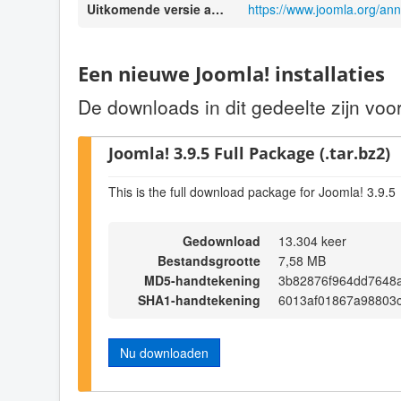
Uitkomende versie aankondiging
https://www.joomla.org/an
Een nieuwe Joomla! installaties
De downloads in dit gedeelte zijn voo
Joomla! 3.9.5 Full Package (.tar.bz2)
This is the full download package for Joomla! 3.9.5
Gedownload
13.304 keer
Bestandsgrootte
7,58 MB
MD5-handtekening
3b82876f964dd7648
SHA1-handtekening
6013af01867a98803
Nu downloaden