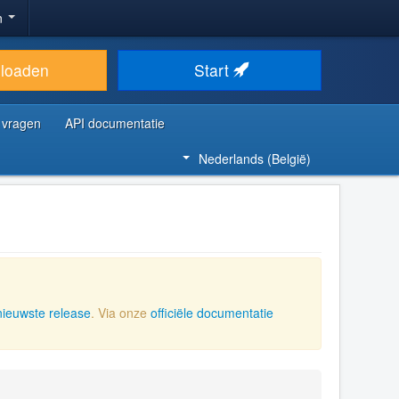
n
loaden
Start
 vragen
API documentatie
Nederlands (België)
nieuwste release
. Via onze
officiële documentatie