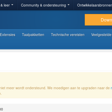
 & leer
Community & ondersteuning
Ontwikkelaarsbronne
Down
Extensies
Taalpakketten
Technische vereisten
Veelgestelde
e niet meer wordt ondersteund. We moedigen aan te upgraden naar de
e.
00