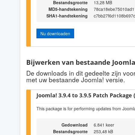
Bestandsgrootte
13,28 MB
MD5-handtekening
78ca18ebe75010ad1
SHA1-handtekening
c7bb27f6d1108b697
Nu downloaden
Bijwerken van bestaande Joomla!
De downloads in dit gedeelte zijn vo
met uw bestaande Joomla! versie.
Joomla! 3.9.4 to 3.9.5 Patch Package (
This package is for performing updates from Joomla!
Gedownload
6.841 keer
Bestandsgrootte
253,48 kB