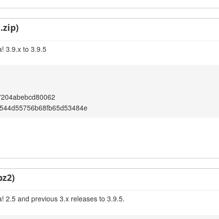
.zip)
 3.9.x to 3.9.5
7204abebcd80062
544d55756b68fb65d53484e
bz2)
 2.5 and previous 3.x releases to 3.9.5.