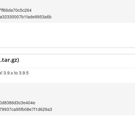
ff66da70c5c264
aa32330007b1fade8953a6b
.tar.gz)
 3.9.x to 3.9.5
0d8386d3c3e404e
79937ca95fb08e7f1d629a3