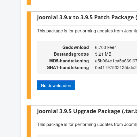
Joomla! 3.9.x to 3.9.5 Patch Package (
This package is for performing updates from Joomla!
Gedownload
6.703 keer
Bestandsgrootte
5,21 MB
MD5-handtekening
a5b064e1ca5a669f6
SHA1-handtekening
0e41197532125bde2
Nu downloaden
Joomla! 3.9.5 Upgrade Package (.tar.
This package is for performing updates from Joomla!