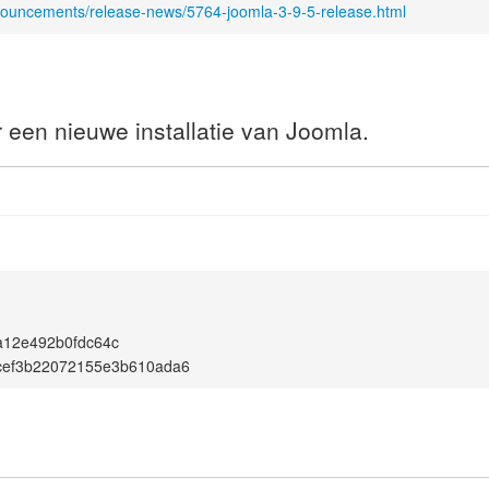
nouncements/release-news/5764-joomla-3-9-5-release.html
r een nieuwe installatie van Joomla.
a12e492b0fdc64c
cef3b22072155e3b610ada6