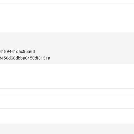
6189461dac95a63
c8450d68dbba0450df3131a