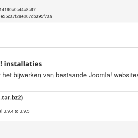
14190b0c44b8c97
de35ca7f28e207dba95f7aa
 installaties
or het bijwerken van bestaande Joomla! website
.tar.bz2)
 3.9.4 to 3.9.5