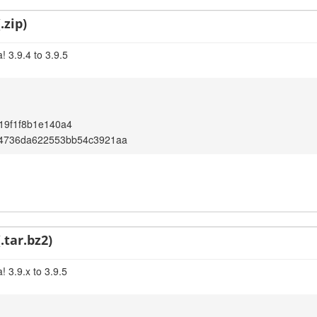
.zip)
 3.9.4 to 3.9.5
19f1f8b1e140a4
4736da622553bb54c3921aa
.tar.bz2)
 3.9.x to 3.9.5