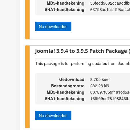
MD5-handtekening
56fedd9082dcaaddfb
SHA1-handtekening
63758ac1c4199ba4c6
Nu downloaden
Joomla! 3.9.4 to 3.9.5 Patch Package (
This package is for performing updates from Joomla!
Gedownload
8.705 keer
Bestandsgrootte
282,28 kB
MD5-handtekening
007897f059f461cd5
SHA1-handtekening
169f99ec78198846fb
Nu downloaden