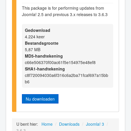
This package is for performing updates from
Joomla! 2.5 and previous 3.x releases to 3.6.3
Gedownload
4.224 keer
Bestandsgrootte
5,87 MB
MD5-handtekening
c66e506370f00ac61f5e154975e48ef8
SHA1-handtekening
c8f720094030a6f316c6a2ba71fcaf697a15bb
b6
Nu downloaden
U bent hier:
Home
/
Downloads
/
Joomla! 3
/
3.6.3