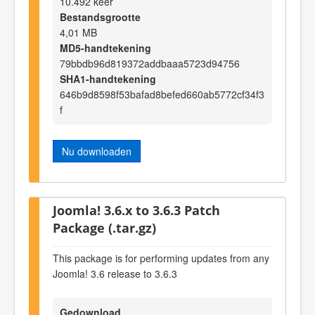
10.492 keer
Bestandsgrootte
4,01 MB
MD5-handtekening
79bbdb96d819372addbaaa5723d94756
SHA1-handtekening
646b9d8598f53bafad8befed660ab5772cf34f3
f
Nu downloaden
Joomla! 3.6.x to 3.6.3 Patch
Package (.tar.gz)
This package is for performing updates from any
Joomla! 3.6 release to 3.6.3
Gedownload