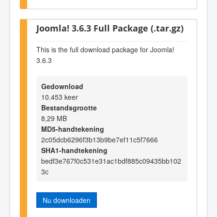
Joomla! 3.6.3 Full Package (.tar.gz)
This is the full download package for Joomla!
3.6.3
Gedownload
10.453 keer
Bestandsgrootte
8,29 MB
MD5-handtekening
2c05dcb6296f3b13b9be7ef11c5f7666
SHA1-handtekening
bedf3e767f0c531e31ac1bdf885c09435bb102
3c
Nu downloaden