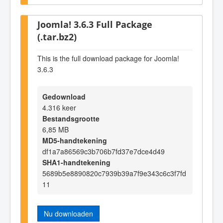
Joomla! 3.6.3 Full Package
(.tar.bz2)
This is the full download package for Joomla!
3.6.3
Gedownload
4.316 keer
Bestandsgrootte
6,85 MB
MD5-handtekening
df1a7a86569c3b706b7fd37e7dce4d49
SHA1-handtekening
5689b5e8890820c7939b39a7f9e343c6c3f7fd
11
Nu downloaden