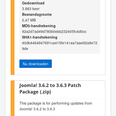
Gedownload
3.883 keer
Bestandsgrootte
2,47 MB
MD5-handtekening
92a2d7ad49d780b0ebb232405fc4d0cc
SHA1-handtekening
40db4464947691ca415fe141aa7aae92a9e72
9de
Nu downloaden
Joomla! 3.6.2 to 3.6.3 Patch
Package (.zip)
This package is for performing updates from
Joomla! 3.6.2 to 3.6.3