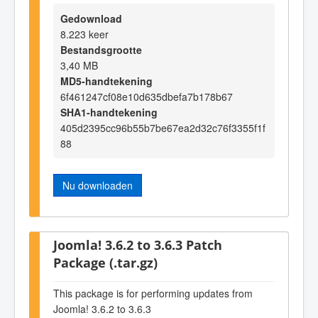
Gedownload
8.223 keer
Bestandsgrootte
3,40 MB
MD5-handtekening
6f461247cf08e10d635dbefa7b178b67
SHA1-handtekening
405d2395cc96b55b7be67ea2d32c76f3355f1f
88
Nu downloaden
Joomla! 3.6.2 to 3.6.3 Patch
Package (.tar.gz)
This package is for performing updates from
Joomla! 3.6.2 to 3.6.3