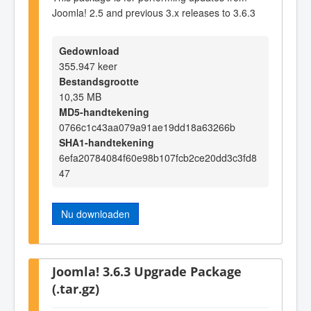
Joomla! 2.5 and previous 3.x releases to 3.6.3
Gedownload
355.947 keer
Bestandsgrootte
10,35 MB
MD5-handtekening
0766c1c43aa079a91ae19dd18a63266b
SHA1-handtekening
6efa20784084f60e98b107fcb2ce20dd3c3fd8
47
Nu downloaden
Joomla! 3.6.3 Upgrade Package
(.tar.gz)