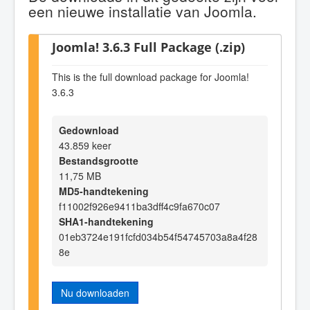
een nieuwe installatie van Joomla.
Joomla! 3.6.3 Full Package (.zip)
This is the full download package for Joomla!
3.6.3
Gedownload
43.859 keer
Bestandsgrootte
11,75 MB
MD5-handtekening
f11002f926e9411ba3dff4c9fa670c07
SHA1-handtekening
01eb3724e191fcfd034b54f54745703a8a4f28
8e
Nu downloaden