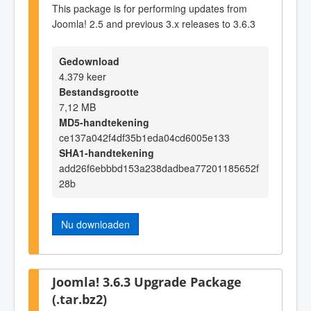
This package is for performing updates from
Joomla! 2.5 and previous 3.x releases to 3.6.3
Gedownload
4.379 keer
Bestandsgrootte
7,12 MB
MD5-handtekening
ce137a042f4df35b1eda04cd6005e133
SHA1-handtekening
add26f6ebbbd153a238dadbea77201185652f
28b
Nu downloaden
Joomla! 3.6.3 Upgrade Package
(.tar.bz2)