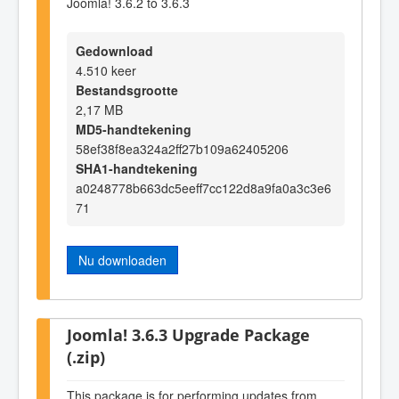
Joomla! 3.6.2 to 3.6.3
Gedownload
4.510 keer
Bestandsgrootte
2,17 MB
MD5-handtekening
58ef38f8ea324a2ff27b109a62405206
SHA1-handtekening
a0248778b663dc5eeff7cc122d8a9fa0a3c3e6
71
Nu downloaden
Joomla! 3.6.3 Upgrade Package
(.zip)
This package is for performing updates from