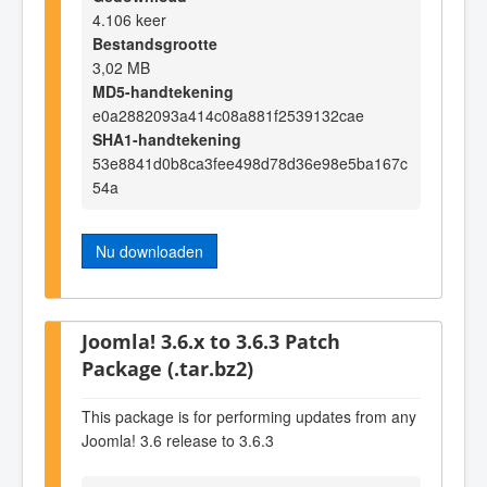
4.106 keer
Bestandsgrootte
3,02 MB
MD5-handtekening
e0a2882093a414c08a881f2539132cae
SHA1-handtekening
53e8841d0b8ca3fee498d78d36e98e5ba167c
54a
Nu downloaden
Joomla! 3.6.x to 3.6.3 Patch
Package (.tar.bz2)
This package is for performing updates from any
Joomla! 3.6 release to 3.6.3