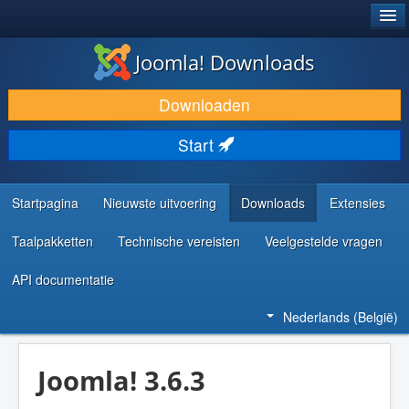
®
JOOMLA!
Joomla! Downloads
DOWNLOAD & BREID UIT
Downloaden
ONTDEK & LEER
Start
COMMUNITY & ONDERSTEUNING
ONTWIKKELAARSBRONNEN
Startpagina
Nieuwste uitvoering
Downloads
Extensies
Taalpakketten
Technische vereisten
Veelgestelde vragen
API documentatie
Nederlands (België)
Joomla! 3.6.3