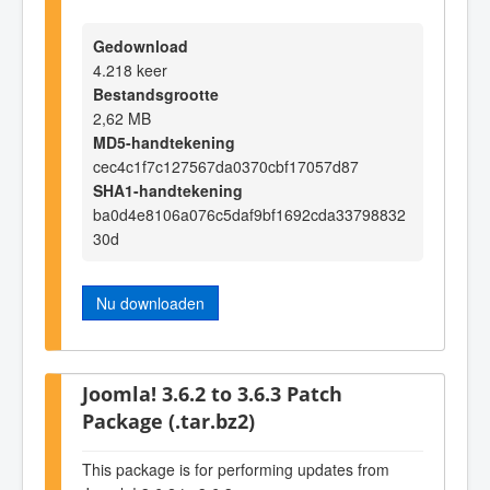
Gedownload
4.218 keer
Bestandsgrootte
2,62 MB
MD5-handtekening
cec4c1f7c127567da0370cbf17057d87
SHA1-handtekening
ba0d4e8106a076c5daf9bf1692cda33798832
30d
Nu downloaden
Joomla! 3.6.2 to 3.6.3 Patch
Package (.tar.bz2)
This package is for performing updates from