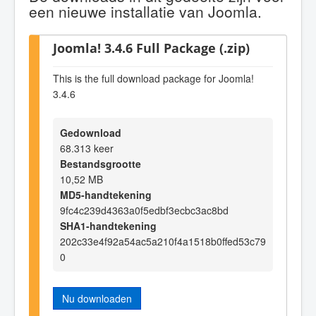
een nieuwe installatie van Joomla.
Joomla! 3.4.6 Full Package (.zip)
This is the full download package for Joomla!
3.4.6
Gedownload
68.313 keer
Bestandsgrootte
10,52 MB
MD5-handtekening
9fc4c239d4363a0f5edbf3ecbc3ac8bd
SHA1-handtekening
202c33e4f92a54ac5a210f4a1518b0ffed53c79
0
Nu downloaden