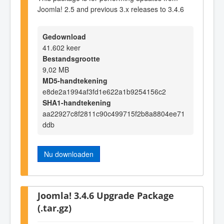
Joomla! 2.5 and previous 3.x releases to 3.4.6
Gedownload
41.602 keer
Bestandsgrootte
9,02 MB
MD5-handtekening
e8de2a1994af3fd1e622a1b9254156c2
SHA1-handtekening
aa22927c8f2811c90c499715f2b8a8804ee71
ddb
Nu downloaden
Joomla! 3.4.6 Upgrade Package
(.tar.gz)