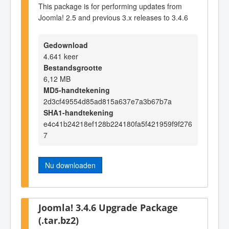
This package is for performing updates from
Joomla! 2.5 and previous 3.x releases to 3.4.6
Gedownload
4.641 keer
Bestandsgrootte
6,12 MB
MD5-handtekening
2d3cf49554d85ad815a637e7a3b67b7a
SHA1-handtekening
e4c41b24218ef128b224180fa5f421959f9f276
7
Nu downloaden
Joomla! 3.4.6 Upgrade Package
(.tar.bz2)