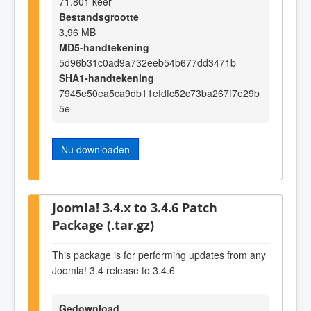
71.801 keer
Bestandsgrootte
3,96 MB
MD5-handtekening
5d96b31c0ad9a732eeb54b677dd3471b
SHA1-handtekening
7945e50ea5ca9db11efdfc52c73ba267f7e29b
5e
Nu downloaden
Joomla! 3.4.x to 3.4.6 Patch
Package (.tar.gz)
This package is for performing updates from any
Joomla! 3.4 release to 3.4.6
Gedownload