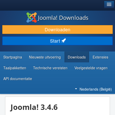
®
JOOMLA!
Joomla! Downloads
DOWNLOAD & BREID UIT
Downloaden
ONTDEK & LEER
Start
COMMUNITY & ONDERSTEUNING
ONTWIKKELAARSBRONNEN
Startpagina
Nieuwste uitvoering
Downloads
Extensies
Taalpakketten
Technische vereisten
Veelgestelde vragen
API documentatie
Nederlands (België)
Joomla! 3.4.6