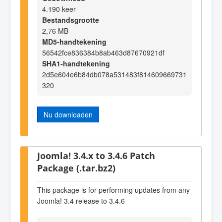
4.190 keer
Bestandsgrootte
2,76 MB
MD5-handtekening
56542fce836384b8ab463d87670921df
SHA1-handtekening
2d5e604e6b84db078a531483f814609669731
320
Nu downloaden
Joomla! 3.4.x to 3.4.6 Patch
Package (.tar.bz2)
This package is for performing updates from any
Joomla! 3.4 release to 3.4.6