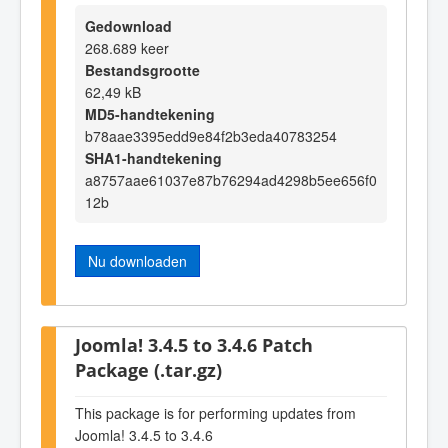
Gedownload
268.689 keer
Bestandsgrootte
62,49 kB
MD5-handtekening
b78aae3395edd9e84f2b3eda40783254
SHA1-handtekening
a8757aae61037e87b76294ad4298b5ee656f0
12b
Nu downloaden
Joomla! 3.4.5 to 3.4.6 Patch
Package (.tar.gz)
This package is for performing updates from
Joomla! 3.4.5 to 3.4.6