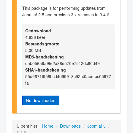
This package is for performing updates from
Joomla! 2.5 and previous 3.x releases to 3.4.6
Gedownload
4.636 keer
Bestandsgrootte
5,00 MB
MD5-handtekening
dab056a9a9fe2a38e570e7512dc60d49
SHA1-handtekening
55d9671f958bcd4d99913c92f40aeefbc05977
fa
Nu downloaden
U bent hier:
Home
/
Downloads
/
Joomla! 3
/
3.4.6