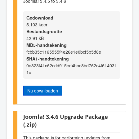
Joomla! 3.4.5 to 3.4.6
Gedownload
5.103 keer
Bestandsgrootte
42,91 kB
MD5-handtekening
fcbb35c1165555f4e26e1e0bcf5b5d8e
SHA1-handtekening
0e323f41c62cdd915ed4bbc8bd762c4f614031
1c
Nu downloaden
Joomla! 3.4.6 Upgrade Package
(.zip)
This package is for performing updates from