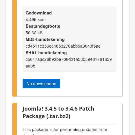
Gedownload
4.495 keer
Bestandsgrootte
50,62 kB
MD5-handtekening
cd4511c356ec4853278abb5a3043f5ae
SHA1-handtekening
c5647aac26b92be706d21a58b59461761859
aabb
Nu downloaden
Joomla! 3.4.5 to 3.4.6 Patch
Package (.tar.bz2)
This package is for performing updates from