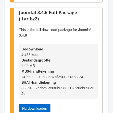
Joomla! 3.4.6 Full Package
(.tar.bz2)
This is the full download package for Joomla!
3.4.6
Gedownload
4.453 keer
Bestandsgrootte
6,06 MB
MD5-handtekening
74feb693819b66e87af2c412d4ac83c4
SHA1-handtekening
63854862ecbdf8c30f0b62867178fc0eb690e0
2e
Nu downloaden