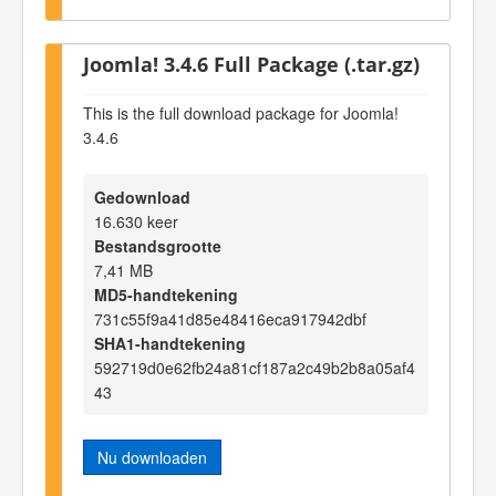
Joomla! 3.4.6 Full Package (.tar.gz)
This is the full download package for Joomla!
3.4.6
Gedownload
16.630 keer
Bestandsgrootte
7,41 MB
MD5-handtekening
731c55f9a41d85e48416eca917942dbf
SHA1-handtekening
592719d0e62fb24a81cf187a2c49b2b8a05af4
43
Nu downloaden