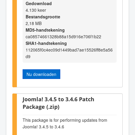
Gedownload
4.130 keer
Bestandsgrootte
2,18 MB
MD5-handtekening
ca08574661328b88a15d916e706f1b22
SHA1-handtekening
112065f0c4ec09d1449bad7ae15526ff8e5a56
d9
Nu downloaden
Joomla! 3.4.5 to 3.4.6 Patch
Package (.zip)
This package is for performing updates from
Joomla! 3.4.5 to 3.4.6