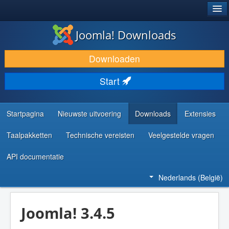
®
JOOMLA!
Joomla! Downloads
DOWNLOAD & BREID UIT
Downloaden
ONTDEK & LEER
Start
COMMUNITY & ONDERSTEUNING
ONTWIKKELAARSBRONNEN
Startpagina
Nieuwste uitvoering
Downloads
Extensies
Taalpakketten
Technische vereisten
Veelgestelde vragen
API documentatie
Nederlands (België)
Joomla! 3.4.5