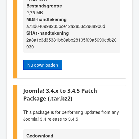
Bestandsgrootte
2,75 MB
MD5-handtekening
a73d040998235bce12a2653c29689b0d
SHA1-handtekening
2a8a1c3d35381bb8abb28105f69a5690edb20
930
Nu downloaden
Joomla! 3.4.x to 3.4.5 Patch
Package (.tar.bz2)
This package is for performing updates from any
Joomla! 3.4 release to 3.4.5
Gedownload