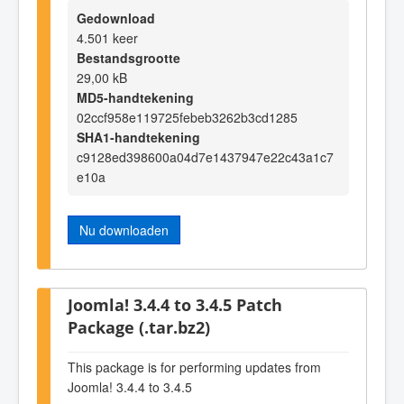
Gedownload
4.501 keer
Bestandsgrootte
29,00 kB
MD5-handtekening
02ccf958e119725febeb3262b3cd1285
SHA1-handtekening
c9128ed398600a04d7e1437947e22c43a1c7
e10a
Nu downloaden
Joomla! 3.4.4 to 3.4.5 Patch
Package (.tar.bz2)
This package is for performing updates from
Joomla! 3.4.4 to 3.4.5