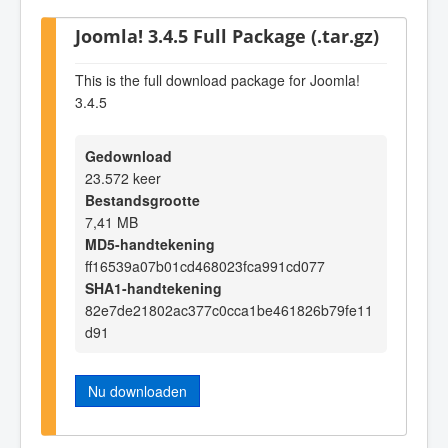
Joomla! 3.4.5 Full Package (.tar.gz)
This is the full download package for Joomla!
3.4.5
Gedownload
23.572 keer
Bestandsgrootte
7,41 MB
MD5-handtekening
ff16539a07b01cd468023fca991cd077
SHA1-handtekening
82e7de21802ac377c0cca1be461826b79fe11
d91
Nu downloaden