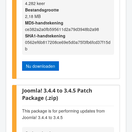
4.282 keer
Bestandsgrootte
2,18 MB
MD5-handtekening
ce382a2a0fb595611d2a79d3948b2a98
SHA1-handtekening
0562ef6b817208ce69e5d0a75f3fb6fcd37f15d
b
Nu downloaden
Joomla! 3.4.4 to 3.4.5 Patch
Package (.zip)
This package is for performing updates from
Joomla! 3.4.4 to 3.4.5