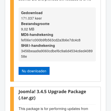
Gedownload
171.037 keer
Bestandsgrootte
9,02 MB
MD5-handtekening
fef06e1c000b9fb563cd2a3b6e7dc4c8
SHA1-handtekening
3456beaa9a9060cdbef6c9a6d4534c6ed4089
58e
Nu downloaden
Joomla! 3.4.5 Upgrade Package
(.tar.gz)
This package is for performing updates from