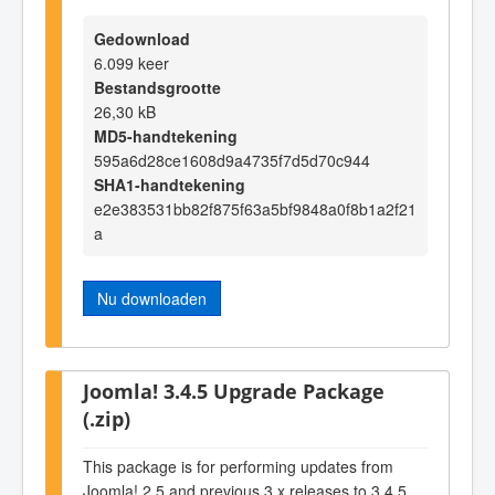
Gedownload
6.099 keer
Bestandsgrootte
26,30 kB
MD5-handtekening
595a6d28ce1608d9a4735f7d5d70c944
SHA1-handtekening
e2e383531bb82f875f63a5bf9848a0f8b1a2f21
a
Nu downloaden
Joomla! 3.4.5 Upgrade Package
(.zip)
This package is for performing updates from
Joomla! 2.5 and previous 3.x releases to 3.4.5