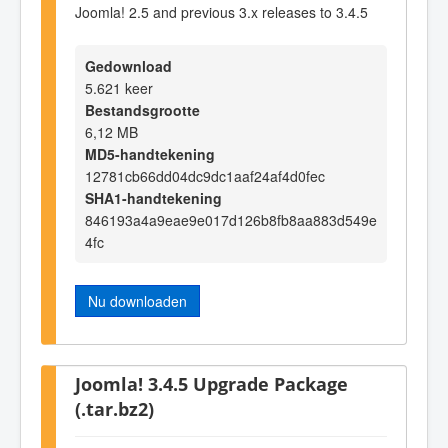
Joomla! 2.5 and previous 3.x releases to 3.4.5
Gedownload
5.621 keer
Bestandsgrootte
6,12 MB
MD5-handtekening
12781cb66dd04dc9dc1aaf24af4d0fec
SHA1-handtekening
846193a4a9eae9e017d126b8fb8aa883d549e
4fc
Nu downloaden
Joomla! 3.4.5 Upgrade Package
(.tar.bz2)