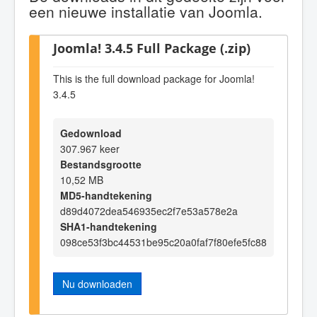
een nieuwe installatie van Joomla.
Joomla! 3.4.5 Full Package (.zip)
This is the full download package for Joomla!
3.4.5
Gedownload
307.967 keer
Bestandsgrootte
10,52 MB
MD5-handtekening
d89d4072dea546935ec2f7e53a578e2a
SHA1-handtekening
098ce53f3bc44531be95c20a0faf7f80efe5fc88
Nu downloaden