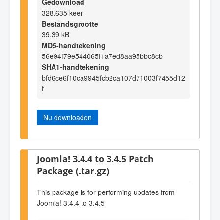
Gedownload
328.635 keer
Bestandsgrootte
39,39 kB
MD5-handtekening
56e94f79e544065f1a7ed8aa95bbc8cb
SHA1-handtekening
bfd6ce6f10ca9945fcb2ca107d71003f7455d12
f
Nu downloaden
Joomla! 3.4.4 to 3.4.5 Patch
Package (.tar.gz)
This package is for performing updates from
Joomla! 3.4.4 to 3.4.5