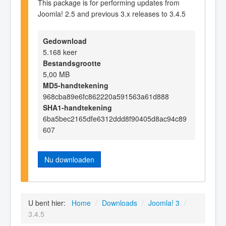
This package is for performing updates from
Joomla! 2.5 and previous 3.x releases to 3.4.5
Gedownload
5.168 keer
Bestandsgrootte
5,00 MB
MD5-handtekening
968cba89e6fc862220a591563a61d888
SHA1-handtekening
6ba5bec2165dfe6312ddd8f90405d8ac94c89
607
Nu downloaden
U bent hier:
Home
/
Downloads
/
Joomla! 3
/
3.4.5