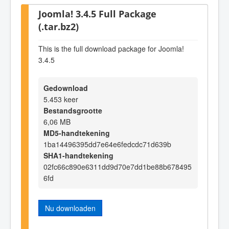
Joomla! 3.4.5 Full Package
(.tar.bz2)
This is the full download package for Joomla!
3.4.5
Gedownload
5.453 keer
Bestandsgrootte
6,06 MB
MD5-handtekening
1ba14496395dd7e64e6fedcdc71d639b
SHA1-handtekening
02fc66c890e6311dd9d70e7dd1be88b678495
6fd
Nu downloaden