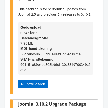
This package is for performing updates from
Joomla! 2.5 and previous 3.x releases to 3.10.2.
Gedownload
6.747 keer
Bestandsgrootte
7,95 MB
MD5-handtekening
75e7abee0b530eb31c09d5bf64a19715
SHA1-handtekening
901151a89b4ea808bd6ef130c3340700349c2
32c
Nu downloaden
Joomla! 3.10.2 Upgrade Package