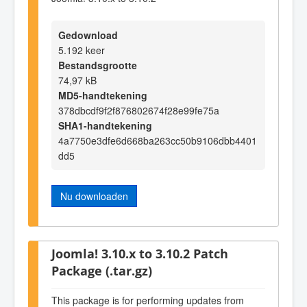
Gedownload
5.192 keer
Bestandsgrootte
74,97 kB
MD5-handtekening
378dbcdf9f2f876802674f28e99fe75a
SHA1-handtekening
4a7750e3dfe6d668ba263cc50b9106dbb4401
dd5
Nu downloaden
Joomla! 3.10.x to 3.10.2 Patch
Package (.tar.gz)
This package is for performing updates from