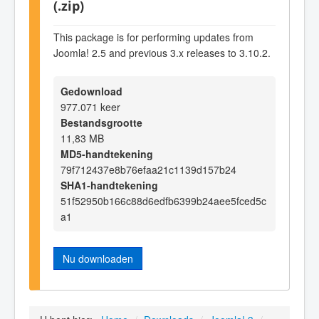
(.zip)
This package is for performing updates from
Joomla! 2.5 and previous 3.x releases to 3.10.2.
Gedownload
977.071 keer
Bestandsgrootte
11,83 MB
MD5-handtekening
79f712437e8b76efaa21c1139d157b24
SHA1-handtekening
51f52950b166c88d6edfb6399b24aee5fced5c
a1
Nu downloaden