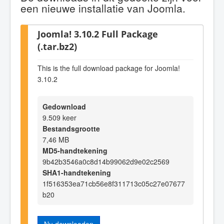
een nieuwe installatie van Joomla.
Joomla! 3.10.2 Full Package
(.tar.bz2)
This is the full download package for Joomla!
3.10.2
Gedownload
9.509 keer
Bestandsgrootte
7,46 MB
MD5-handtekening
9b42b3546a0c8d14b99062d9e02c2569
SHA1-handtekening
1f516353ea71cb56e8f311713c05c27e07677
b20
Nu downloaden