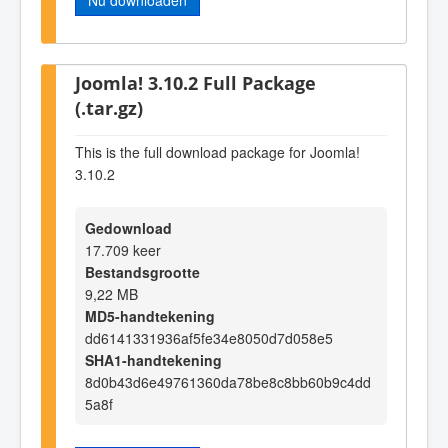
Joomla! 3.10.2 Full Package
(.tar.gz)
This is the full download package for Joomla!
3.10.2
Gedownload
17.709 keer
Bestandsgrootte
9,22 MB
MD5-handtekening
dd6141331936af5fe34e8050d7d058e5
SHA1-handtekening
8d0b43d6e49761360da78be8c8bb60b9c4dd
5a8f