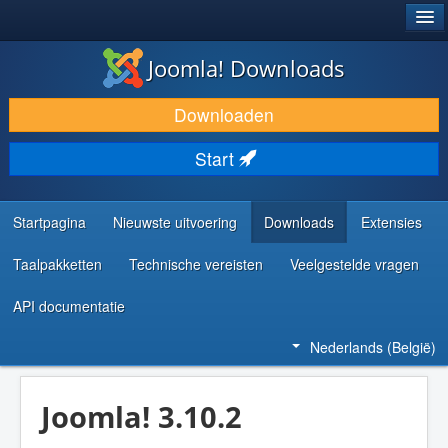
®
JOOMLA!
Joomla! Downloads
DOWNLOAD & BREID UIT
Downloaden
ONTDEK & LEER
Start
COMMUNITY & ONDERSTEUNING
ONTWIKKELAARSBRONNEN
Startpagina
Nieuwste uitvoering
Downloads
Extensies
Taalpakketten
Technische vereisten
Veelgestelde vragen
API documentatie
Nederlands (België)
Joomla! 3.10.2