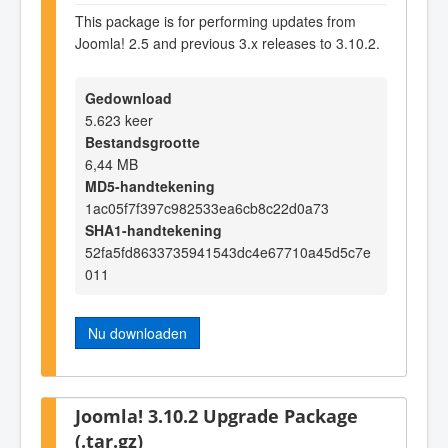
This package is for performing updates from
Joomla! 2.5 and previous 3.x releases to 3.10.2.
Gedownload
5.623 keer
Bestandsgrootte
6,44 MB
MD5-handtekening
1ac05f7f397c982533ea6cb8c22d0a73
SHA1-handtekening
52fa5fd8633735941543dc4e67710a45d5c7e
011
Nu downloaden
Joomla! 3.10.2 Upgrade Package
(.tar.gz)