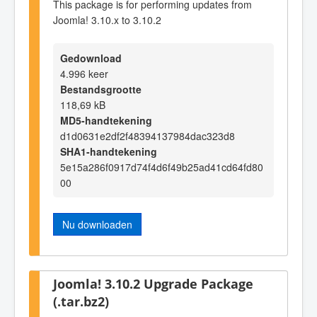
This package is for performing updates from
Joomla! 3.10.x to 3.10.2
Gedownload
4.996 keer
Bestandsgrootte
118,69 kB
MD5-handtekening
d1d0631e2df2f48394137984dac323d8
SHA1-handtekening
5e15a286f0917d74f4d6f49b25ad41cd64fd80
00
Nu downloaden
Joomla! 3.10.2 Upgrade Package
(.tar.bz2)