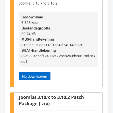
Joomla! 3.10.x to 3.10.2
Gedownload
6.323 keer
Bestandsgrootte
99,74 kB
MD5-handtekening
81e0da0c68e7118f1ae4cf74014393c6
SHA1-handtekening
82d9861db5fa24902172be82a0de80178d7c6
dd1
Nu downloaden
Joomla! 3.10.x to 3.10.2 Patch
Package (.zip)