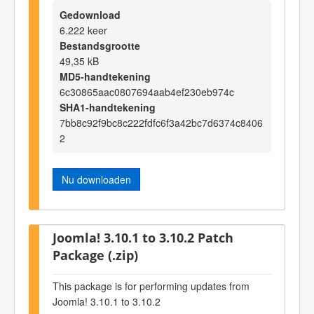
Gedownload
6.222 keer
Bestandsgrootte
49,35 kB
MD5-handtekening
6c30865aac0807694aab4ef230eb974c
SHA1-handtekening
7bb8c92f9bc8c222fdfc6f3a42bc7d6374c8406
2
Nu downloaden
Joomla! 3.10.1 to 3.10.2 Patch
Package (.zip)
This package is for performing updates from
Joomla! 3.10.1 to 3.10.2