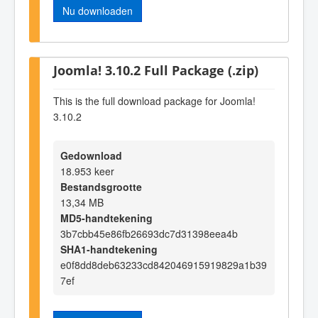
Nu downloaden
Joomla! 3.10.2 Full Package (.zip)
This is the full download package for Joomla!
3.10.2
Gedownload
18.953 keer
Bestandsgrootte
13,34 MB
MD5-handtekening
3b7cbb45e86fb26693dc7d31398eea4b
SHA1-handtekening
e0f8dd8deb63233cd842046915919829a1b39
7ef