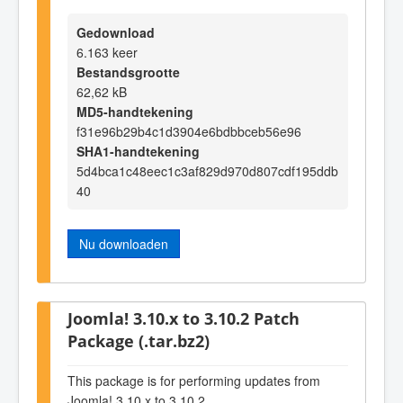
Gedownload
6.163 keer
Bestandsgrootte
62,62 kB
MD5-handtekening
f31e96b29b4c1d3904e6bdbbceb56e96
SHA1-handtekening
5d4bca1c48eec1c3af829d970d807cdf195ddb
40
Nu downloaden
Joomla! 3.10.x to 3.10.2 Patch
Package (.tar.bz2)
This package is for performing updates from
Joomla! 3.10.x to 3.10.2