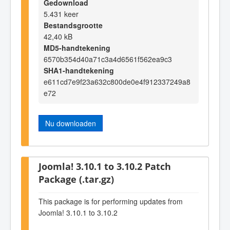
Gedownload
5.431 keer
Bestandsgrootte
42,40 kB
MD5-handtekening
6570b354d40a71c3a4d6561f562ea9c3
SHA1-handtekening
e611cd7e9f23a632c800de0e4f912337249a8
e72
Nu downloaden
Joomla! 3.10.1 to 3.10.2 Patch
Package (.tar.gz)
This package is for performing updates from
Joomla! 3.10.1 to 3.10.2