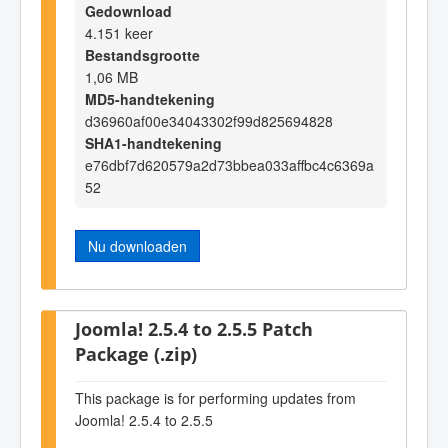
Gedownload
4.151 keer
Bestandsgrootte
1,06 MB
MD5-handtekening
d36960af00e34043302f99d825694828
SHA1-handtekening
e76dbf7d620579a2d73bbea033affbc4c6369a
52
Nu downloaden
Joomla! 2.5.4 to 2.5.5 Patch
Package (.zip)
This package is for performing updates from
Joomla! 2.5.4 to 2.5.5