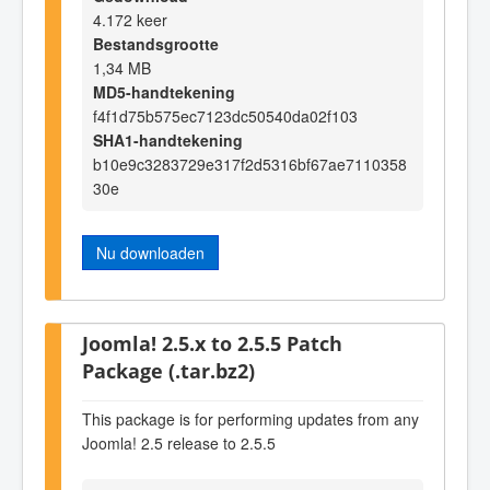
4.172 keer
Bestandsgrootte
1,34 MB
MD5-handtekening
f4f1d75b575ec7123dc50540da02f103
SHA1-handtekening
b10e9c3283729e317f2d5316bf67ae7110358
30e
Nu downloaden
Joomla! 2.5.x to 2.5.5 Patch
Package (.tar.bz2)
This package is for performing updates from any
Joomla! 2.5 release to 2.5.5