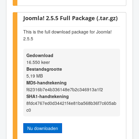
Joomla! 2.5.5 Full Package (.tar.gz)
This is the full download package for Joomla!
2.5.5
Gedownload
16.550 keer
Bestandsgrootte
5,19 MB
MD5-handtekening
f62316b7e4b336148e7b2c346913a1f2
SHA1-handtekening
8fdc4767ed0d34421f4e81ba568b36f7c605ab
c0
Nu downloaden