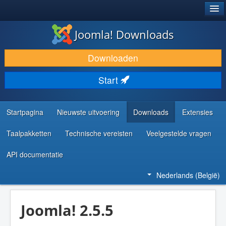
®
JOOMLA!
Joomla! Downloads
DOWNLOAD & BREID UIT
Downloaden
ONTDEK & LEER
Start
COMMUNITY & ONDERSTEUNING
ONTWIKKELAARSBRONNEN
Startpagina
Nieuwste uitvoering
Downloads
Extensies
Taalpakketten
Technische vereisten
Veelgestelde vragen
API documentatie
Nederlands (België)
Joomla! 2.5.5