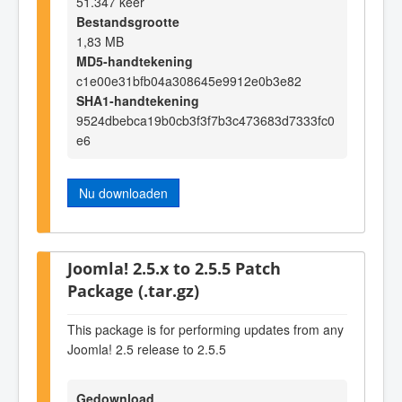
51.347 keer
Bestandsgrootte
1,83 MB
MD5-handtekening
c1e00e31bfb04a308645e9912e0b3e82
SHA1-handtekening
9524dbebca19b0cb3f3f7b3c473683d7333fc0
e6
Nu downloaden
Joomla! 2.5.x to 2.5.5 Patch
Package (.tar.gz)
This package is for performing updates from any
Joomla! 2.5 release to 2.5.5
Gedownload