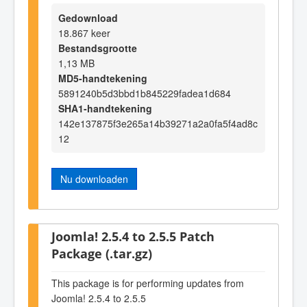
Gedownload
18.867 keer
Bestandsgrootte
1,13 MB
MD5-handtekening
5891240b5d3bbd1b845229fadea1d684
SHA1-handtekening
142e137875f3e265a14b39271a2a0fa5f4ad8c
12
Nu downloaden
Joomla! 2.5.4 to 2.5.5 Patch
Package (.tar.gz)
This package is for performing updates from
Joomla! 2.5.4 to 2.5.5