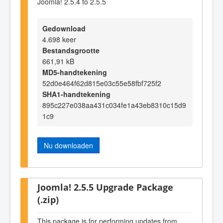
Joomla! 2.5.4 to 2.5.5
Gedownload
4.698 keer
Bestandsgrootte
661,91 kB
MD5-handtekening
52d0e464f62d815e03c55e58fbf725f2
SHA1-handtekening
895c227e038aa431c034fe1a43eb8310c15d9
1c9
Nu downloaden
Joomla! 2.5.5 Upgrade Package
(.zip)
This package is for performing updates from