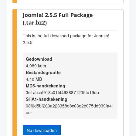
Joomla! 2.5.5 Full Package
(.tar.bz2)
This is the full download package for Joomla!
2.5.5
Gedownload
4.989 keer
Bestandsgrootte
4,40 MB
MD5-handtekening
3e1accaf918c01f44988871235fe19db
SHA1-handtekening
08f0d5bf260a223358d8c63e2b075dd939fa41
ee
Nu downloaden