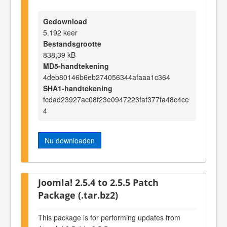
Gedownload
5.192 keer
Bestandsgrootte
838,39 kB
MD5-handtekening
4deb80146b6eb274056344afaaa1c364
SHA1-handtekening
fcdad23927ac08f23e0947223faf377fa48c4ce
4
Nu downloaden
Joomla! 2.5.4 to 2.5.5 Patch
Package (.tar.bz2)
This package is for performing updates from