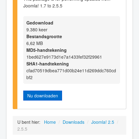
Joomla! 1.7 to 2.5.5
Gedownload
9.380 keer
Bestandsgrootte
6,62 MB
MD5-handtekening
1bed627e9173d1e7a1433fef32f29961
SHA1-handtekening
cfad70519dbea771d00b24e11d269ddc760cd
bf2
Nu downloaden
U bent hier:
Home
/
Downloads
/
Joomla! 2.5
/
2.5.5