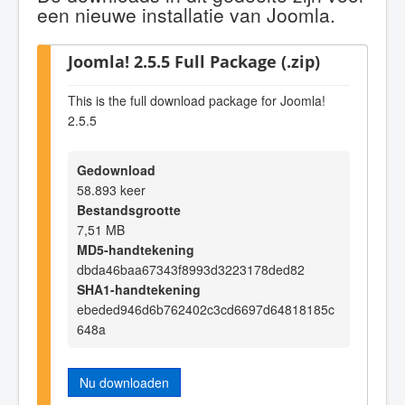
een nieuwe installatie van Joomla.
Joomla! 2.5.5 Full Package (.zip)
This is the full download package for Joomla!
2.5.5
Gedownload
58.893 keer
Bestandsgrootte
7,51 MB
MD5-handtekening
dbda46baa67343f8993d3223178ded82
SHA1-handtekening
ebeded946d6b762402c3cd6697d64818185c
648a
Nu downloaden