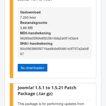
Gedownload
7.293 keer
Bestandsgrootte
3,88 MB
MD5-handtekening
96289a05f69e8f2c5b16da2a05143ac4
SHA1-handtekening
90c0963860f671ba48cbd00d61e3f707a2a0df
67
Nu downloaden
Joomla! 1.5.1 to 1.5.21 Patch
Package (.tar.gz)
This package is for performing updates from