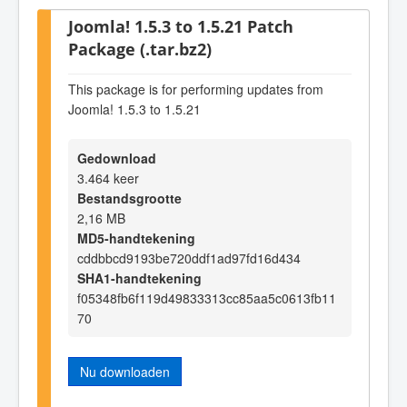
Joomla! 1.5.3 to 1.5.21 Patch
Package (.tar.bz2)
This package is for performing updates from
Joomla! 1.5.3 to 1.5.21
Gedownload
3.464 keer
Bestandsgrootte
2,16 MB
MD5-handtekening
cddbbcd9193be720ddf1ad97fd16d434
SHA1-handtekening
f05348fb6f119d49833313cc85aa5c0613fb11
70
Nu downloaden