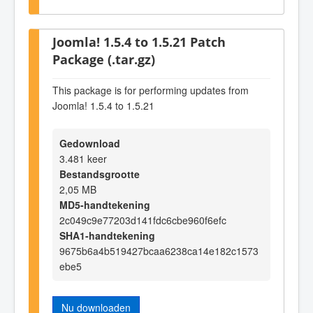
Joomla! 1.5.4 to 1.5.21 Patch
Package (.tar.gz)
This package is for performing updates from
Joomla! 1.5.4 to 1.5.21
Gedownload
3.481 keer
Bestandsgrootte
2,05 MB
MD5-handtekening
2c049c9e77203d141fdc6cbe960f6efc
SHA1-handtekening
9675b6a4b519427bcaa6238ca14e182c1573
ebe5
Nu downloaden