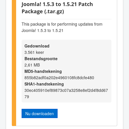
Joomla! 1.5.3 to 1.5.21 Patch
Package (.tar.gz)
This package is for performing updates from
Joomla! 1.5.3 to 1.5.21
Gedownload
3.561 keer
Bestandsgrootte
2,61 MB
MD5-handtekening
855b82adf0a202e4960108fc8dcfe480
SHA1-handtekening
30ec405910ef89873c07a3258e8ef2d4f8dd67
79
Nu downloaden