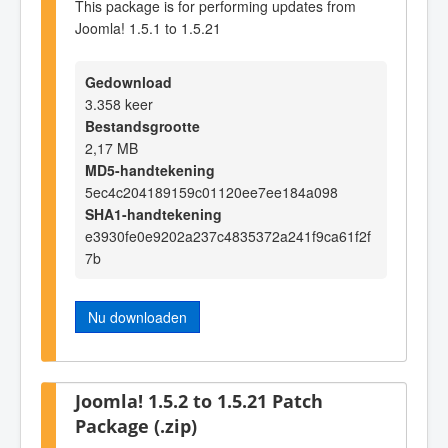
This package is for performing updates from
Joomla! 1.5.1 to 1.5.21
Gedownload
3.358 keer
Bestandsgrootte
2,17 MB
MD5-handtekening
5ec4c204189159c01120ee7ee184a098
SHA1-handtekening
e3930fe0e9202a237c4835372a241f9ca61f2f
7b
Nu downloaden
Joomla! 1.5.2 to 1.5.21 Patch
Package (.zip)