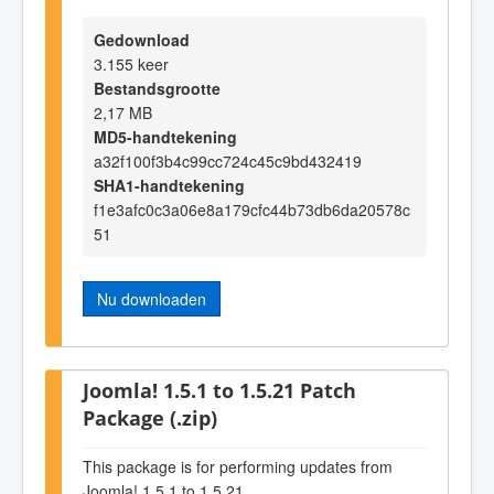
Gedownload
3.155 keer
Bestandsgrootte
2,17 MB
MD5-handtekening
a32f100f3b4c99cc724c45c9bd432419
SHA1-handtekening
f1e3afc0c3a06e8a179cfc44b73db6da20578c
51
Nu downloaden
Joomla! 1.5.1 to 1.5.21 Patch
Package (.zip)
This package is for performing updates from
Joomla! 1.5.1 to 1.5.21