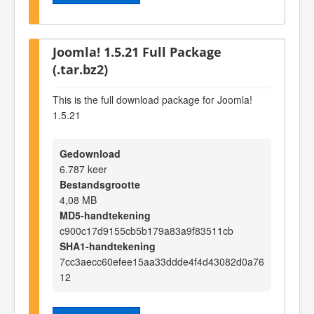
Joomla! 1.5.21 Full Package
(.tar.bz2)
This is the full download package for Joomla!
1.5.21
Gedownload
6.787 keer
Bestandsgrootte
4,08 MB
MD5-handtekening
c900c17d9155cb5b179a83a9f83511cb
SHA1-handtekening
7cc3aecc60efee15aa33ddde4f4d43082d0a76
12