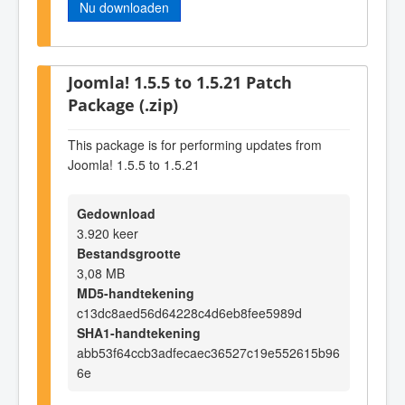
Nu downloaden
Joomla! 1.5.5 to 1.5.21 Patch
Package (.zip)
This package is for performing updates from
Joomla! 1.5.5 to 1.5.21
Gedownload
3.920 keer
Bestandsgrootte
3,08 MB
MD5-handtekening
c13dc8aed56d64228c4d6eb8fee5989d
SHA1-handtekening
abb53f64ccb3adfecaec36527c19e552615b96
6e