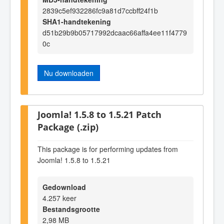
2839c5ef932286fc9a81d7ccbff24f1b
SHA1-handtekening
d51b29b9b05717992dcaac66affa4ee11f4779
0c
Nu downloaden
Joomla! 1.5.8 to 1.5.21 Patch
Package (.zip)
This package is for performing updates from
Joomla! 1.5.8 to 1.5.21
Gedownload
4.257 keer
Bestandsgrootte
2,98 MB