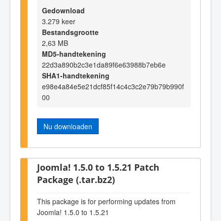
Gedownload
3.279 keer
Bestandsgrootte
2,63 MB
MD5-handtekening
22d3a890b2c3e1da89f6e63988b7eb6e
SHA1-handtekening
e98e4a84e5e21dcf85f14c4c3c2e79b79b990f
00
Nu downloaden
Joomla! 1.5.0 to 1.5.21 Patch
Package (.tar.bz2)
This package is for performing updates from
Joomla! 1.5.0 to 1.5.21