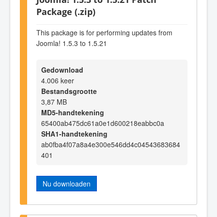
Package (.zip)
This package is for performing updates from
Joomla! 1.5.3 to 1.5.21
Gedownload
4.006 keer
Bestandsgrootte
3,87 MB
MD5-handtekening
65400ab475dc61a0e1d600218eabbc0a
SHA1-handtekening
ab0fba4f07a8a4e300e546dd4c04543683684
401
Nu downloaden