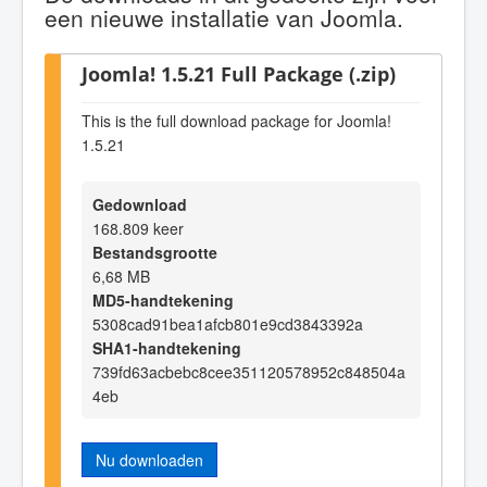
een nieuwe installatie van Joomla.
Joomla! 1.5.21 Full Package (.zip)
This is the full download package for Joomla!
1.5.21
Gedownload
168.809 keer
Bestandsgrootte
6,68 MB
MD5-handtekening
5308cad91bea1afcb801e9cd3843392a
SHA1-handtekening
739fd63acbebc8cee351120578952c848504a
4eb
Nu downloaden