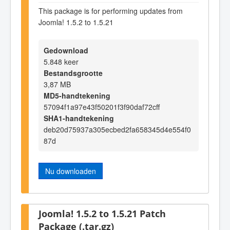
This package is for performing updates from
Joomla! 1.5.2 to 1.5.21
Gedownload
5.848 keer
Bestandsgrootte
3,87 MB
MD5-handtekening
57094f1a97e43f50201f3f90daf72cff
SHA1-handtekening
deb20d75937a305ecbed2fa658345d4e554f0
87d
Nu downloaden
Joomla! 1.5.2 to 1.5.21 Patch
Package (.tar.gz)