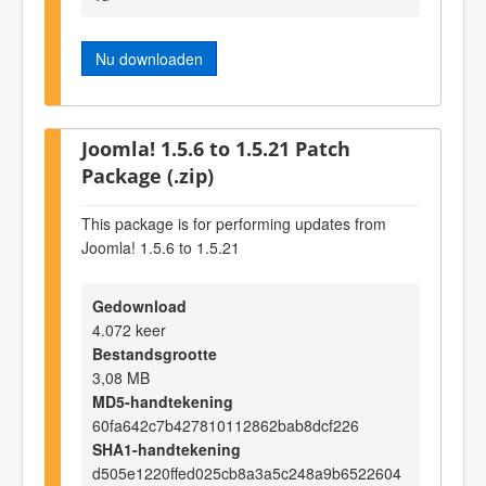
Nu downloaden
Joomla! 1.5.6 to 1.5.21 Patch
Package (.zip)
This package is for performing updates from
Joomla! 1.5.6 to 1.5.21
Gedownload
4.072 keer
Bestandsgrootte
3,08 MB
MD5-handtekening
60fa642c7b427810112862bab8dcf226
SHA1-handtekening
d505e1220ffed025cb8a3a5c248a9b6522604