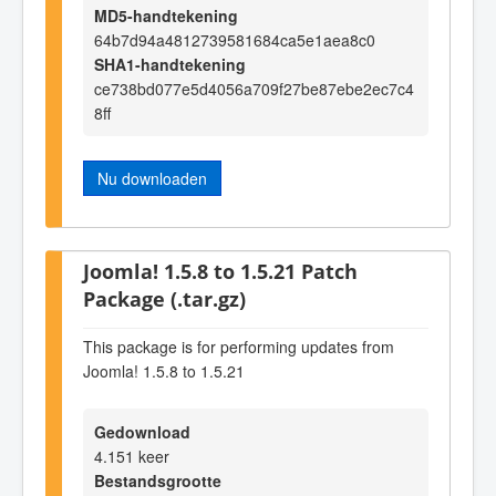
MD5-handtekening
64b7d94a4812739581684ca5e1aea8c0
SHA1-handtekening
ce738bd077e5d4056a709f27be87ebe2ec7c4
8ff
Nu downloaden
Joomla! 1.5.8 to 1.5.21 Patch
Package (.tar.gz)
This package is for performing updates from
Joomla! 1.5.8 to 1.5.21
Gedownload
4.151 keer
Bestandsgrootte