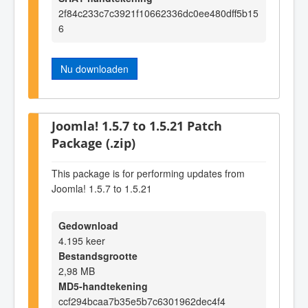
2f84c233c7c3921f10662336dc0ee480dff5b15
6
Nu downloaden
Joomla! 1.5.7 to 1.5.21 Patch
Package (.zip)
This package is for performing updates from
Joomla! 1.5.7 to 1.5.21
Gedownload
4.195 keer
Bestandsgrootte
2,98 MB
MD5-handtekening
ccf294bcaa7b35e5b7c6301962dec4f4