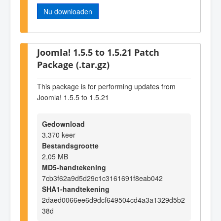
Nu downloaden
Joomla! 1.5.5 to 1.5.21 Patch
Package (.tar.gz)
This package is for performing updates from
Joomla! 1.5.5 to 1.5.21
Gedownload
3.370 keer
Bestandsgrootte
2,05 MB
MD5-handtekening
7cb3f62a9d5d29c1c3161691f8eab042
SHA1-handtekening
2daed0066ee6d9dcf649504cd4a3a1329d5b2
38d