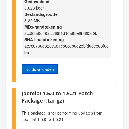
Gedownload
3.623 keer
Bestandsgrootte
3,89 MB
MD5-handtekening
2cd93a0d49acc3981d10a8be8b365d0b
SHA1-handtekening
ac7c0736d826e6d1c86cdb6d2bbfd0eeb63f6e
ba
Nu downloaden
Joomla! 1.5.0 to 1.5.21 Patch
Package (.tar.gz)
This package is for performing updates from
Joomla! 1.5.0 to 1.5.21