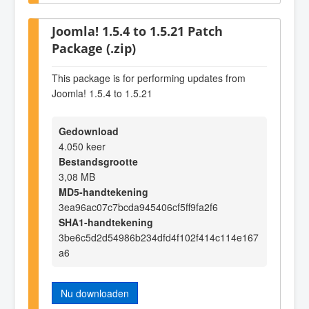
Joomla! 1.5.4 to 1.5.21 Patch
Package (.zip)
This package is for performing updates from
Joomla! 1.5.4 to 1.5.21
Gedownload
4.050 keer
Bestandsgrootte
3,08 MB
MD5-handtekening
3ea96ac07c7bcda945406cf5ff9fa2f6
SHA1-handtekening
3be6c5d2d54986b234dfd4f102f414c114e167
a6
Nu downloaden