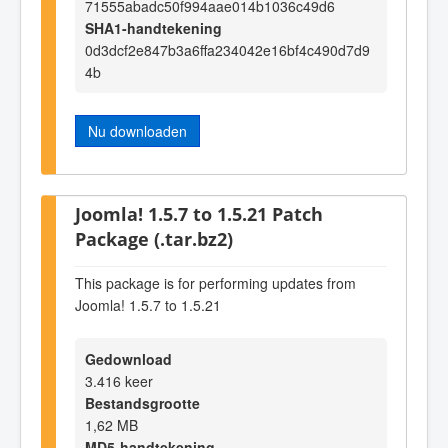
71555abadc50f994aae014b1036c49d6
SHA1-handtekening
0d3dcf2e847b3a6ffa234042e16bf4c490d7d9
4b
Nu downloaden
Joomla! 1.5.7 to 1.5.21 Patch
Package (.tar.bz2)
This package is for performing updates from
Joomla! 1.5.7 to 1.5.21
Gedownload
3.416 keer
Bestandsgrootte
1,62 MB
MD5-handtekening