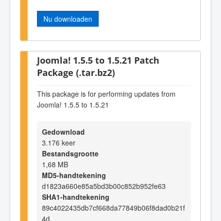
Nu downloaden
Joomla! 1.5.5 to 1.5.21 Patch
Package (.tar.bz2)
This package is for performing updates from
Joomla! 1.5.5 to 1.5.21
Gedownload
3.176 keer
Bestandsgrootte
1,68 MB
MD5-handtekening
d1823a660e85a5bd3b00c852b952fe63
SHA1-handtekening
89c4022435db7cf668da77849b06f8dad0b21f
4d