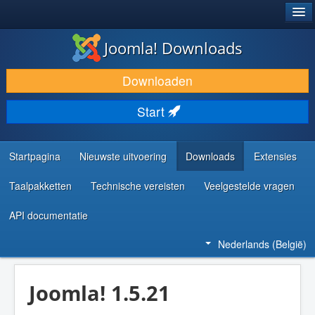
®
JOOMLA!
Joomla! Downloads
DOWNLOAD & BREID UIT
Downloaden
ONTDEK & LEER
Start
COMMUNITY & ONDERSTEUNING
ONTWIKKELAARSBRONNEN
Startpagina
Nieuwste uitvoering
Downloads
Extensies
Taalpakketten
Technische vereisten
Veelgestelde vragen
API documentatie
Nederlands (België)
Joomla! 1.5.21