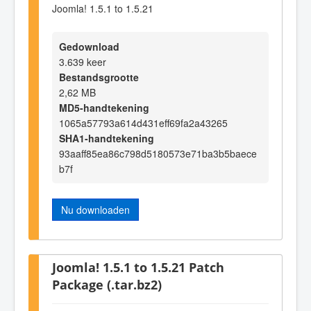
Joomla! 1.5.1 to 1.5.21
Gedownload
3.639 keer
Bestandsgrootte
2,62 MB
MD5-handtekening
1065a57793a614d431eff69fa2a43265
SHA1-handtekening
93aaff85ea86c798d5180573e71ba3b5baece
b7f
Nu downloaden
Joomla! 1.5.1 to 1.5.21 Patch
Package (.tar.bz2)