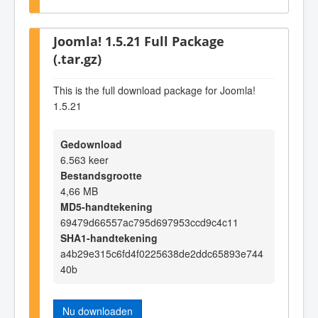
Joomla! 1.5.21 Full Package
(.tar.gz)
This is the full download package for Joomla!
1.5.21
Gedownload
6.563 keer
Bestandsgrootte
4,66 MB
MD5-handtekening
69479d66557ac795d697953ccd9c4c11
SHA1-handtekening
a4b29e315c6fd4f0225638de2ddc65893e744
40b
Nu downloaden