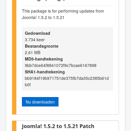
This package is for performing updates from
Joomla! 1.5.2 to 1.5.21
Gedownload
3.734 keer
Bestandsgrootte
2,61 MB
MD5-handtekening
9bb7dce64f8841072f9c7bcae6167898
SHA1-handtekening
bb9184f19b971751de375fb7da35c2385b61d
b0f
Nu downloaden
Joomla! 1.5.2 to 1.5.21 Patch