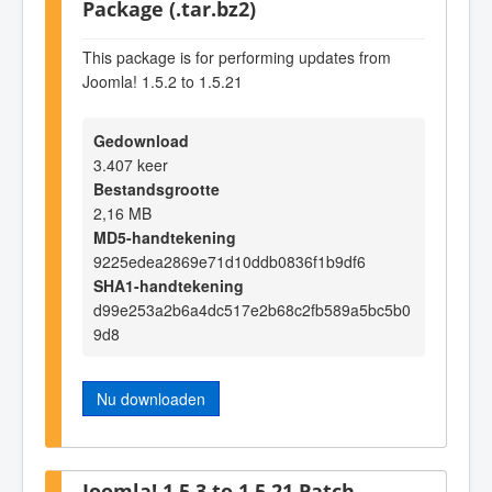
Package (.tar.bz2)
This package is for performing updates from
Joomla! 1.5.2 to 1.5.21
Gedownload
3.407 keer
Bestandsgrootte
2,16 MB
MD5-handtekening
9225edea2869e71d10ddb0836f1b9df6
SHA1-handtekening
d99e253a2b6a4dc517e2b68c2fb589a5bc5b0
9d8
Nu downloaden
Joomla! 1.5.3 to 1.5.21 Patch