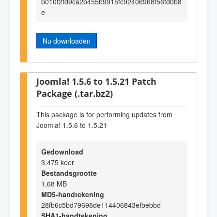
b010f2fd9ca2b455b9915fc92406968f56fd0b8
e
Nu downloaden
Joomla! 1.5.6 to 1.5.21 Patch
Package (.tar.bz2)
This package is for performing updates from
Joomla! 1.5.6 to 1.5.21
Gedownload
3.475 keer
Bestandsgrootte
1,68 MB
MD5-handtekening
28fb6c5bd79698de114406843efbebbd
SHA1-handtekening