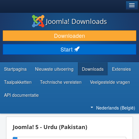
®
JOOMLA!
Joomla! Downloads
DOWNLOAD & BREID UIT
Downloaden
ONTDEK & LEER
Start
COMMUNITY & ONDERSTEUNING
ONTWIKKELAARSBRONNEN
Startpagina
Nieuwste uitvoering
Downloads
Extensies
Taalpakketten
Technische vereisten
Veelgestelde vragen
API documentatie
Nederlands (België)
Joomla! 5 - Urdu (Pakistan)