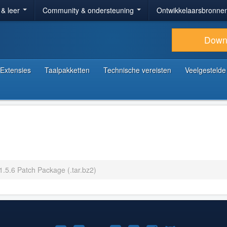
 & leer
Community & ondersteuning
Ontwikkelaarsbronne
Down
Extensies
Taalpakketten
Technische vereisten
Veelgestelde
1.5.6 Patch Package (.tar.bz2)