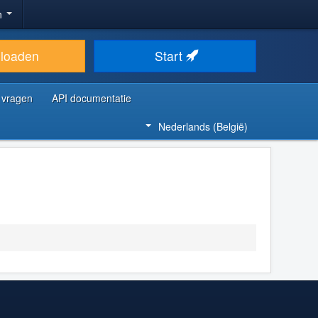
n
loaden
Start
 vragen
API documentatie
Nederlands (België)