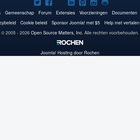
Joomla!
Joomla!
Joomla!
Joomla!
Joomla!
Joomla!
Joomla!
op
op
op
op
op
op
op
s
Gemeenschap
Forum
Extensies
Voorzieningen
Documenten
Twitter
Facebook
YouTube
LinkedIn
Pinterest
Instagram
GitHub
cybeleid
Cookie beleid
Sponsor Joomla! met $5
Help met vertalen
© 2005 - 2026
Open Source Matters, Inc.
Alle rechten voorbehouden.
Joomla!
Hosting door Rochen