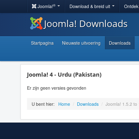
®
Joomla!
Download & breid uit
Ontdek
Joomla! Downloads
Startpagina
Nieuwste uitvoering
Downloads
Joomla! 4 - Urdu (Pakistan)
Er zijn geen versies gevonden
U bent hier:
Home
/
Downloads
/
Joomla! 1.5.2 to 