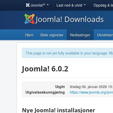
®
Joomla!
Last ned & utvid
Oppdag & l
Joomla! Downloads
Hjem
Siste utgivelse
Nedlastinger
Utvidelser
This page is not yet fully available in your language. M
Joomla! 6.0.2
Utgitt
tirsdag 06. januar 2026 15
Utgivelseskunngjøring
https://www.joomla.org/an
Nye Joomla! installasjoner