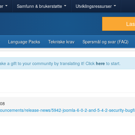
ær
Samfunn & brukerstøtte
Utviklingsressurser
Las
Language Packs
Tekniske krav
Spørsmål og svar (FAQ)
ake a gift to your community by translating it! Click
here
to start.
:08
nouncements/release-news/5942-joomla-6-0-2-and-5-4-2-security-bugfi