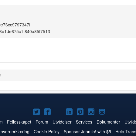
ce76cc9797347f
3e1de675c1f840a85f7513
2
Joomla!
Joomla!
Joomla!
Joomla!
Joomla!
Joomla!
Joomla!
på
på
på
på
på
på
på
m
Fellesskapet
Forum
Utvidelser
Services
Dokumenter
Utvikl
Twitter
Facebook
YouTube
LinkedIn
Pinterest
Instagram
GitHub
nvernerklæring
Cookie Policy
Sponsor Joomla! with $5
Help Trans