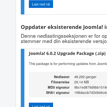
Last ned nå
Oppdater eksisterende Joomla! i
Denne nedlastingsseksjonen er for op
stemmer med din eksisterende versjo
Joomla! 6.0.2 Upgrade Package (.zip)
This package is for performing updates from Joomla!
Nedlastet
48.292 ganger
Filstørrelse
29,14 MB
MD5 signatur
9bc1ed879d9bb1018
SHA1 signatur
198daccb7d349d4c4
Last ned nå