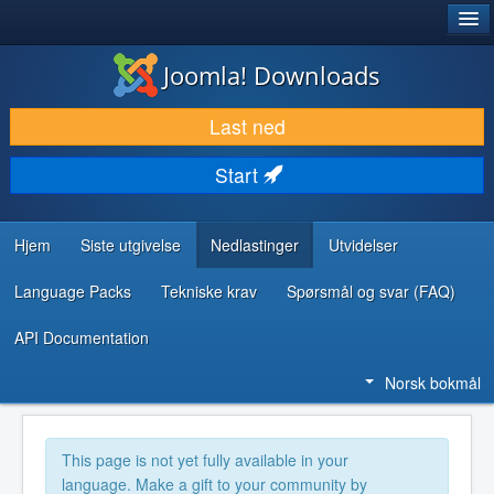
®
JOOMLA!
Joomla! Downloads
LAST NED & UTVID
Last ned
OPPDAG & LÆR
Start
SAMFUNN & BRUKERSTØTTE
UTVIKLINGSRESSURSER
Hjem
Siste utgivelse
Nedlastinger
Utvidelser
Language Packs
Tekniske krav
Spørsmål og svar (FAQ)
API Documentation
Norsk bokmål
This page is not yet fully available in your
language. Make a gift to your community by