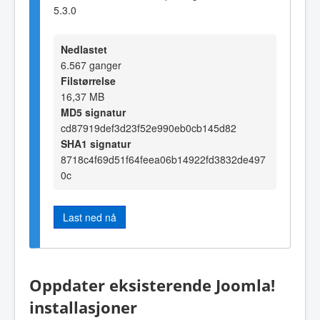
5.3.0
Nedlastet
6.567 ganger
Filstørrelse
16,37 MB
MD5 signatur
cd87919def3d23f52e990eb0cb145d82
SHA1 signatur
8718c4f69d51f64feea06b14922fd3832de497
0c
Last ned nå
Oppdater eksisterende Joomla!
installasjoner