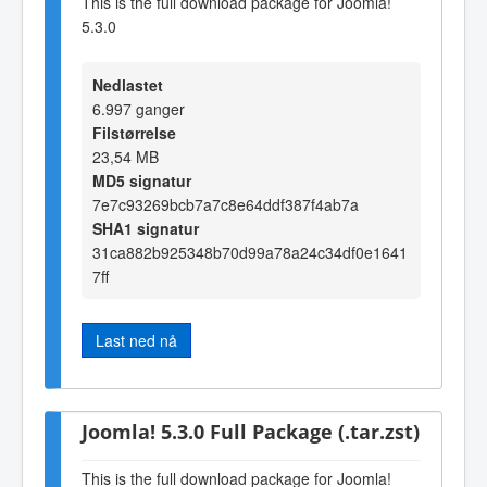
This is the full download package for Joomla!
5.3.0
Nedlastet
6.997 ganger
Filstørrelse
23,54 MB
MD5 signatur
7e7c93269bcb7a7c8e64ddf387f4ab7a
SHA1 signatur
31ca882b925348b70d99a78a24c34df0e1641
7ff
Last ned nå
Joomla! 5.3.0 Full Package (.tar.zst)
This is the full download package for Joomla!