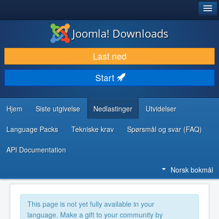
®
JOOMLA!
Joomla! Downloads
LAST NED & UTVID
Last ned
OPPDAG & LÆR
Start
SAMFUNN & BRUKERSTØTTE
UTVIKLINGSRESSURSER
Hjem
Siste utgivelse
Nedlastinger
Utvidelser
Language Packs
Tekniske krav
Spørsmål og svar (FAQ)
API Documentation
Norsk bokmål
This page is not yet fully available in your
language. Make a gift to your community by