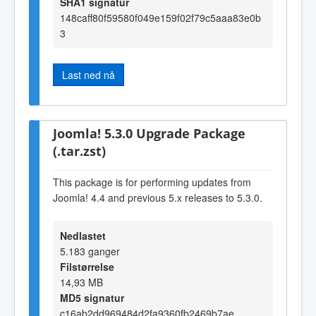
SHA1 signatur
148caff80f59580f049e159f02f79c5aaa83e0b
3
Last ned nå
Joomla! 5.3.0 Upgrade Package
(.tar.zst)
This package is for performing updates from
Joomla! 4.4 and previous 5.x releases to 5.3.0.
Nedlastet
5.183 ganger
Filstørrelse
14,93 MB
MD5 signatur
c16ab2dd969484d2fa9360fb2469b7ae