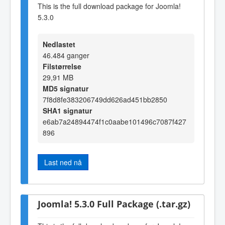
This is the full download package for Joomla!
5.3.0
Nedlastet
46.484 ganger
Filstørrelse
29,91 MB
MD5 signatur
7f8d8fe383206749dd626ad451bb2850
SHA1 signatur
e6ab7a24894474f1c0aabe101496c7087f427
896
Last ned nå
Joomla! 5.3.0 Full Package (.tar.gz)