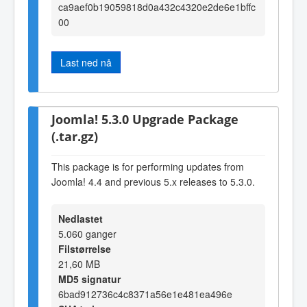
ca9aef0b19059818d0a432c4320e2de6e1bffc
00
Last ned nå
Joomla! 5.3.0 Upgrade Package
(.tar.gz)
This package is for performing updates from
Joomla! 4.4 and previous 5.x releases to 5.3.0.
Nedlastet
5.060 ganger
Filstørrelse
21,60 MB
MD5 signatur
6bad912736c4c8371a56e1e481ea496e