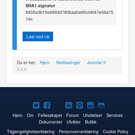
SHA1 signatur
8d35a3b15e9993d780baa0a95c06f47e06a75
1ec
Last ned nå
Du er her:
Hjem
/
Nedlastinger
/
Joomla! 5
/
5.3.0
Joomla!
Joomla!
Joomla!
Joomla!
Joomla!
Joomla!
Joomla!
på
på
på
på
på
på
på
Hjem
Om
Fellesskapet
Forum
Utvidelser
Services
Dokumenter
Utvikler
Butikk
Twitter
Facebook
YouTube
LinkedIn
Pinterest
Instagram
GitHub
Tilgjengelighetserklæring
Personvernerklæring
Cookie Policy