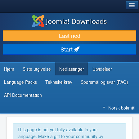
®
JOOMLA!
Joomla! Downloads
LAST NED & UTVID
Last ned
OPPDAG & LÆR
Start
SAMFUNN & BRUKERSTØTTE
UTVIKLINGSRESSURSER
Hjem
Siste utgivelse
Nedlastinger
Utvidelser
Language Packs
Tekniske krav
Spørsmål og svar (FAQ)
API Documentation
Norsk bokmål
This page is not yet fully available in your
language. Make a gift to your community by