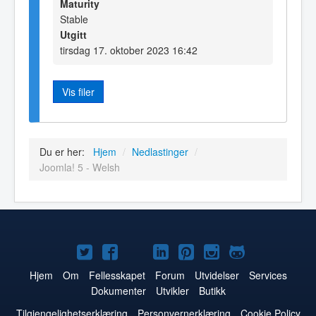
Maturity
Stable
Utgitt
tirsdag 17. oktober 2023 16:42
Vis filer
Du er her:
Hjem
/
Nedlastinger
/
Joomla! 5 - Welsh
Joomla!
Joomla!
Joomla!
Joomla!
Joomla!
Joomla!
Joomla!
på
på
på
på
på
på
på
Hjem
Om
Fellesskapet
Forum
Utvidelser
Services
Dokumenter
Utvikler
Butikk
Twitter
Facebook
YouTube
LinkedIn
Pinterest
Instagram
GitHub
Tilgjengelighetserklæring
Personvernerklæring
Cookie Policy