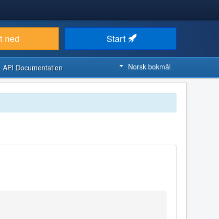
t ned
Start
Norsk bokmål
API Documentation