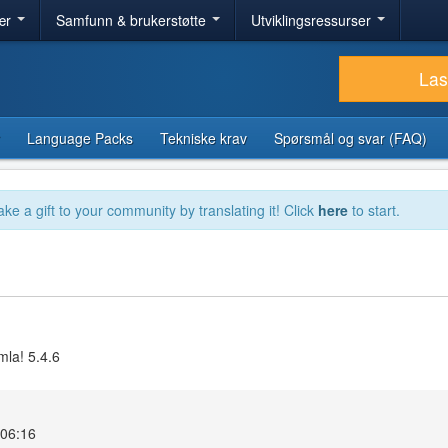
ær
Samfunn & brukerstøtte
Utviklingsressurser
Las
Language Packs
Tekniske krav
Spørsmål og svar (FAQ)
ake a gift to your community by translating it! Click
here
to start.
mla! 5.4.6
 06:16