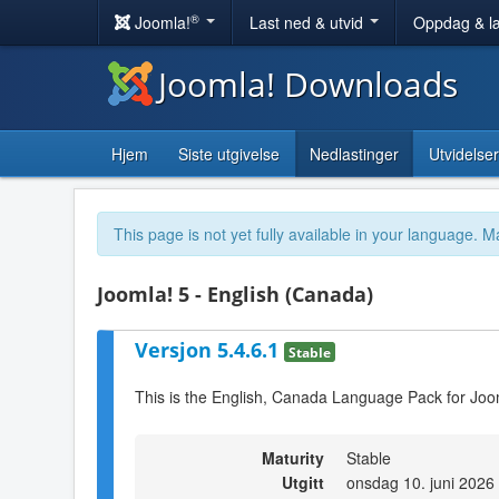
®
Joomla!
Last ned & utvid
Oppdag & l
Joomla! Downloads
Hjem
Siste utgivelse
Nedlastinger
Utvidelser
This page is not yet fully available in your language. M
Joomla! 5 - English (Canada)
Versjon 5.4.6.1
Stable
This is the English, Canada Language Pack for Joo
Maturity
Stable
Utgitt
onsdag 10. juni 2026