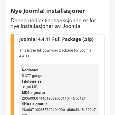
Nye Joomla! installasjoner
Denne nedlastingsseksjonen er for
nye installasjoner av Joomla.
Joomla! 4.4.11 Full Package (.zip)
This is the full download package for Joomla!
4.4.11
Nedlastet
5.377 ganger
Filstørrelse
31,00 MB
MD5 signatur
263a00b8744d19b6ebcb11044fcbc1a1
SHA1 signatur
26e6d710096772510422b1db9d3fbf8b595b7
03f