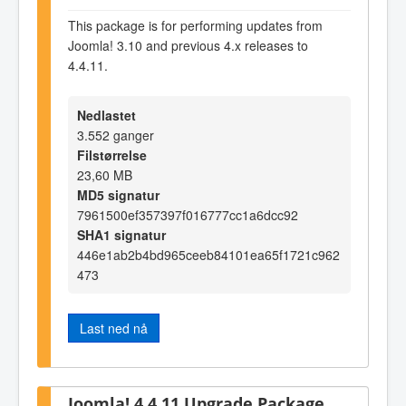
This package is for performing updates from
Joomla! 3.10 and previous 4.x releases to
4.4.11.
Nedlastet
3.552 ganger
Filstørrelse
23,60 MB
MD5 signatur
7961500ef357397f016777cc1a6dcc92
SHA1 signatur
446e1ab2b4bd965ceeb84101ea65f1721c962
473
Last ned nå
Joomla! 4.4.11 Upgrade Package