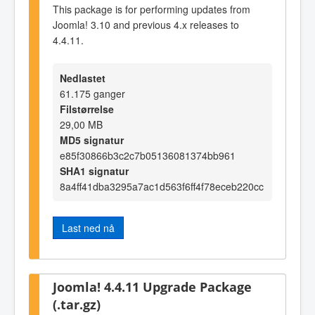
This package is for performing updates from
Joomla! 3.10 and previous 4.x releases to
4.4.11.
Nedlastet
61.175 ganger
Filstørrelse
29,00 MB
MD5 signatur
e85f30866b3c2c7b05136081374bb961
SHA1 signatur
8a4ff41dba3295a7ac1d563f6ff4f78eceb220cc
Last ned nå
Joomla! 4.4.11 Upgrade Package
(.tar.gz)