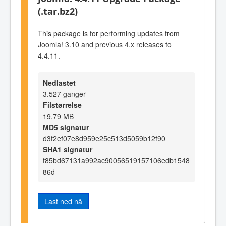
(.tar.bz2)
This package is for performing updates from
Joomla! 3.10 and previous 4.x releases to
4.4.11.
Nedlastet
3.527 ganger
Filstørrelse
19,79 MB
MD5 signatur
d3f2ef07e8d959e25c513d5059b12f90
SHA1 signatur
f85bd67131a992ac90056519157106edb1548
86d
Last ned nå