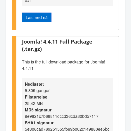
Last ned nå
Joomla! 4.4.11 Full Package
(.tar.gz)
This is the full download package for Joomla!
4.4.11
Nedlastet
5.309 ganger
Filstørrelse
25,42 MB
MD5 signatur
9e9821c7b68811dccd36cda80bd57117
SHA1 signatur
5e306cad769251555fb69b002c149880ee5bc