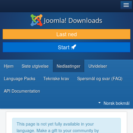
®
JOOMLA!
Joomla! Downloads
LAST NED & UTVID
Last ned
OPPDAG & LÆR
Start
SAMFUNN & BRUKERSTØTTE
UTVIKLINGSRESSURSER
Hjem
Siste utgivelse
Nedlastinger
Utvidelser
Language Packs
Tekniske krav
Spørsmål og svar (FAQ)
API Documentation
Norsk bokmål
This page is not yet fully available in your
language. Make a gift to your community by