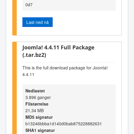
0d7
Last ned nå
Joomla! 4.4.11 Full Package
(.tar.bz2)
This is the full download package for Joomla!
4.4.11
Nedlastet
3.896 ganger
Filstørrelse
21,34 MB
MD5 signatur
b13246bbba1d140d0bab875228882631
SHA1 signatur