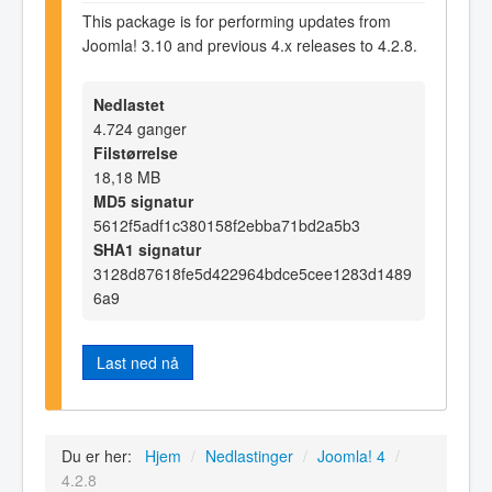
This package is for performing updates from
Joomla! 3.10 and previous 4.x releases to 4.2.8.
Nedlastet
4.724 ganger
Filstørrelse
18,18 MB
MD5 signatur
5612f5adf1c380158f2ebba71bd2a5b3
SHA1 signatur
3128d87618fe5d422964bdce5cee1283d1489
6a9
Last ned nå
Du er her:
Hjem
/
Nedlastinger
/
Joomla! 4
/
4.2.8