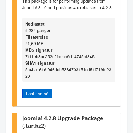
This package is for performing updates from
Joomla! 3.10 and previous 4.x releases to 4.2.8.
Nedlastet
5.284 ganger
Filstørrelse
21,69 MB
MD5 signatur
71f1eb8bc252c2faeca9d14745af345a
SHA1 signatur
5c4ba1616f946deb5334703151cd51f719fd23
20
Last ned nå
Joomla! 4.2.8 Upgrade Package
(.tar.bz2)