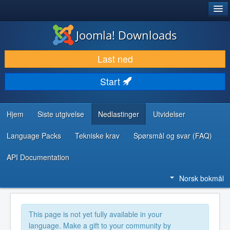
®
JOOMLA!
Joomla! Downloads
LAST NED & UTVID
Last ned
OPPDAG & LÆR
Start
SAMFUNN & BRUKERSTØTTE
UTVIKLINGSRESSURSER
Hjem
Siste utgivelse
Nedlastinger
Utvidelser
Language Packs
Tekniske krav
Spørsmål og svar (FAQ)
API Documentation
Norsk bokmål
This page is not yet fully available in your
language. Make a gift to your community by