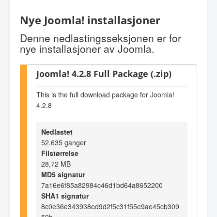
Nye Joomla! installasjoner
Denne nedlastingsseksjonen er for
nye installasjoner av Joomla.
Joomla! 4.2.8 Full Package (.zip)
This is the full download package for Joomla!
4.2.8
Nedlastet
52.635 ganger
Filstørrelse
28,72 MB
MD5 signatur
7a16e6f85a82984c46d1bd64a8652200
SHA1 signatur
8c0e36e343938ed9d2f5c31f55e9ae45cb309
59b