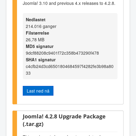
Joomla! 3.10 and previous 4.x releases to 4.2.8.
Nedlastet
214.016 ganger
Filstørrelse
26,78 MB
MD5 signatur
9dcf88208c9401f72c358b473290f478
SHA1 signatur
c4cfb24d3cd6501804684597f4282fe3b98a80
33
Last ned nå
Joomla! 4.2.8 Upgrade Package
(.tar.gz)