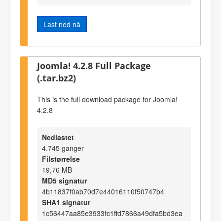
Last ned nå
Joomla! 4.2.8 Full Package
(.tar.bz2)
This is the full download package for Joomla!
4.2.8
Nedlastet
4.745 ganger
Filstørrelse
19,76 MB
MD5 signatur
4b11837f0ab70d7e44016110f50747b4
SHA1 signatur
1c56447aa85e3933fc1ffd7866a49dfa5bd3ea