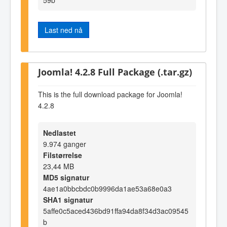
Last ned nå
Joomla! 4.2.8 Full Package (.tar.gz)
This is the full download package for Joomla!
4.2.8
Nedlastet
9.974 ganger
Filstørrelse
23,44 MB
MD5 signatur
4ae1a0bbcbdc0b9996da1ae53a68e0a3
SHA1 signatur
5affe0c5aced436bd91ffa94da8f34d3ac09545
b