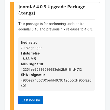
Joomla! 4.0.3 Upgrade Package
(.tar.gz)
This package is for performing updates from
Joomla! 3.10 and previous 4.x releases to 4.0.3.
Nedlastet
7.182 ganger
Filstørrelse
18,83 MB
MD5 signatur
12251ee35116596683efd2b9181d47f2
SHA1 signatur
4985e2740bc505edd4978c1268ccd4955fae0
40f
Last ned nå