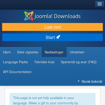
®
JOOMLA!
Joomla! Downloads
LAST NED & UTVID
Last ned
OPPDAG & LÆR
Start
SAMFUNN & BRUKERSTØTTE
UTVIKLINGSRESSURSER
Hjem
Siste utgivelse
Nedlastinger
Utvidelser
Language Packs
Tekniske krav
Spørsmål og svar (FAQ)
API Documentation
Norsk bokmål
This page is not yet fully available in your
language. Make a gift to your community by