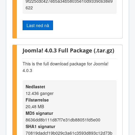
9f225cdc427eb5a34b58035e10d9339c638e9
622
Last ned nå
Joomla! 4.0.3 Full Package (.tar.gz)
This is the full download package for Joomla!
4.0.3
Nedlastet
12.436 ganger
Filstørrelse
20,48 MB
MD5 signatur
8636dd8b111d87f7e31db88051fd5e00
SHA1 signatur
70819dadcf19b029c3a61c3593d893c12d73b