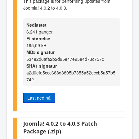
This package is for performing updates from
Joomla! 4.0.2 to 4.0.3.
Nedlastet
6.241 ganger
Filstørrelse
195,09 kB
MD5 signatur
534e2d6afa2b2d95e47e95e4d73c757c
SHA1 signatur
a2d0efe5ccc688d3805b7355a52eccb5a57b5
742
Last ned nå
Joomla! 4.0.2 to 4.0.3 Patch
Package (.zip)