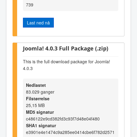
739
Last ned nå
Joomla! 4.0.3 Full Package (.zip)
This is the full download package for Joomla!
4.0.3
Nedlastet
83.029 ganger
Filstørrelse
25,15 MB
MD5 signatur
c486122e9cd382fd3c93f7d48e04f480
SHA1 signatur
e3901e4e1474c9a285ee0414cbe6f782d2571