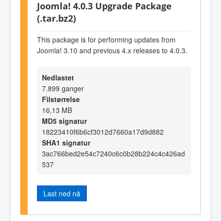
Joomla! 4.0.3 Upgrade Package
(.tar.bz2)
This package is for performing updates from
Joomla! 3.10 and previous 4.x releases to 4.0.3.
Nedlastet
7.899 ganger
Filstørrelse
16,13 MB
MD5 signatur
18223410f6b6cf3012d7660a17d9d882
SHA1 signatur
3ac766bed2e54c7240c6c0b28b224c4c426ad
537
Last ned nå