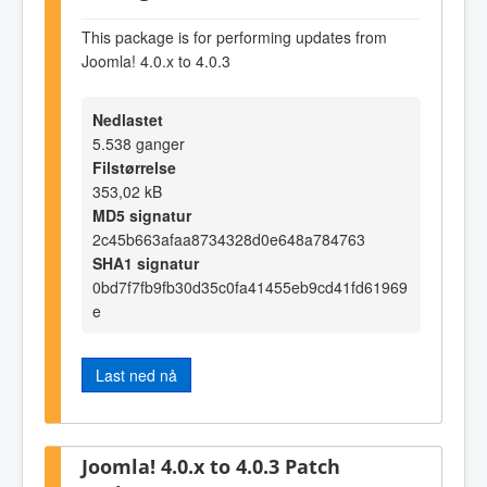
This package is for performing updates from
Joomla! 4.0.x to 4.0.3
Nedlastet
5.538 ganger
Filstørrelse
353,02 kB
MD5 signatur
2c45b663afaa8734328d0e648a784763
SHA1 signatur
0bd7f7fb9fb30d35c0fa41455eb9cd41fd61969
e
Last ned nå
Joomla! 4.0.x to 4.0.3 Patch