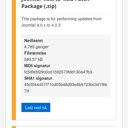
Package (.zip)
This package is for performing updates from
Joomla! 4.0.x to 4.0.3
Nedlastet
4.785 ganger
Filstørrelse
580,57 kB
MD5 signatur
fc5dfe5f29c0cd1592073fdd130a47b3
SHA1 signatur
45c5f44451f710d05b48d93e8b9723bc3d1f66
7d
Last ned nå