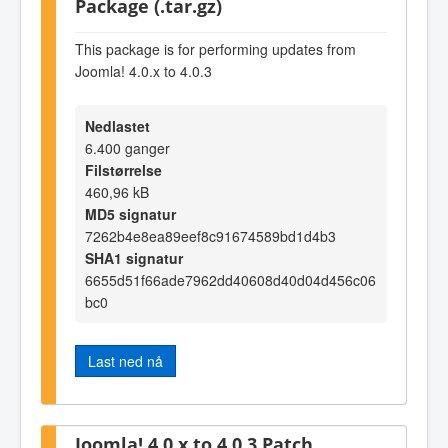
Package (.tar.gz)
This package is for performing updates from
Joomla! 4.0.x to 4.0.3
Nedlastet
6.400 ganger
Filstørrelse
460,96 kB
MD5 signatur
7262b4e8ea89eef8c91674589bd1d4b3
SHA1 signatur
6655d51f66ade7962dd40608d40d04d456c06
bc0
Last ned nå
Joomla! 4.0.x to 4.0.3 Patch