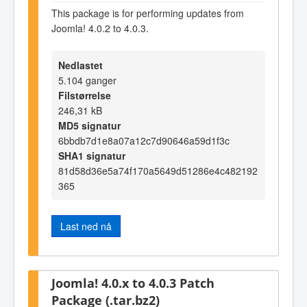
This package is for performing updates from
Joomla! 4.0.2 to 4.0.3.
Nedlastet
5.104 ganger
Filstørrelse
246,31 kB
MD5 signatur
6bbdb7d1e8a07a12c7d90646a59d1f3c
SHA1 signatur
81d58d36e5a74f170a5649d51286e4c482192
365
Last ned nå
Joomla! 4.0.x to 4.0.3 Patch
Package (.tar.bz2)