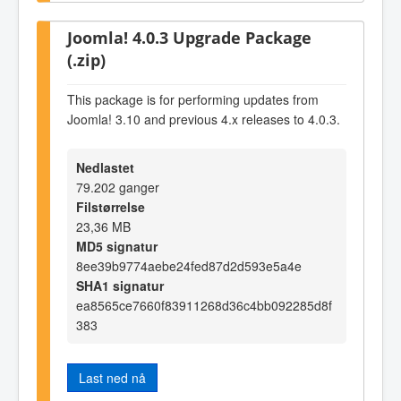
Joomla! 4.0.3 Upgrade Package
(.zip)
This package is for performing updates from
Joomla! 3.10 and previous 4.x releases to 4.0.3.
Nedlastet
79.202 ganger
Filstørrelse
23,36 MB
MD5 signatur
8ee39b9774aebe24fed87d2d593e5a4e
SHA1 signatur
ea8565ce7660f83911268d36c4bb092285d8f
383
Last ned nå