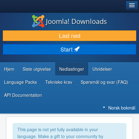
®
JOOMLA!
Joomla! Downloads
LAST NED & UTVID
Last ned
OPPDAG & LÆR
Start
SAMFUNN & BRUKERSTØTTE
UTVIKLINGSRESSURSER
Hjem
Siste utgivelse
Nedlastinger
Utvidelser
Language Packs
Tekniske krav
Spørsmål og svar (FAQ)
API Documentation
Norsk bokmål
This page is not yet fully available in your
language. Make a gift to your community by