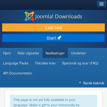
®
JOOMLA!
Joomla! Downloads
LAST NED & UTVID
Last ned
OPPDAG & LÆR
Start
SAMFUNN & BRUKERSTØTTE
UTVIKLINGSRESSURSER
Hjem
Siste utgivelse
Nedlastinger
Utvidelser
Language Packs
Tekniske krav
Spørsmål og svar (FAQ)
API Documentation
Norsk bokmål
This page is not yet fully available in your
language. Make a gift to your community by