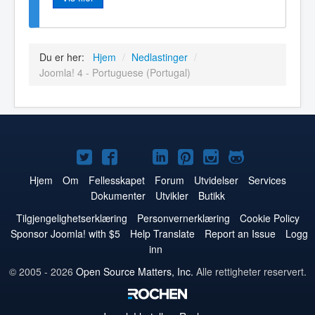
Du er her:
Hjem
/
Nedlastinger
/
Joomla! 4 - Portuguese (Portugal)
Joomla!
Joomla!
Joomla!
Joomla!
Joomla!
Joomla!
Joomla!
på
på
på
på
på
på
på
Hjem
Om
Fellesskapet
Forum
Utvidelser
Services
Dokumenter
Utvikler
Butikk
Twitter
Facebook
YouTube
LinkedIn
Pinterest
Instagram
GitHub
Tilgjengelighetserklæring
Personvernerklæring
Cookie Policy
Sponsor Joomla! with $5
Help Translate
Report an Issue
Logg
inn
© 2005 - 2026
Open Source Matters, Inc.
Alle rettigheter reservert.