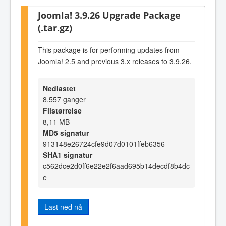
Joomla! 3.9.26 Upgrade Package
(.tar.gz)
This package is for performing updates from
Joomla! 2.5 and previous 3.x releases to 3.9.26.
Nedlastet
8.557 ganger
Filstørrelse
8,11 MB
MD5 signatur
913148e26724cfe9d07d0101ffeb6356
SHA1 signatur
c562dce2d0ff6e22e2f6aad695b14decdf8b4dc
e
Last ned nå