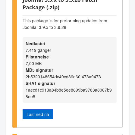
Package (.zip)
This package is for performing updates from
Joomla! 3.9.x to 3.9.26
Nedlastet
7.419 ganger
Filstørrelse
7,00 MB
MD5 signatur
2b5320148654dc49cd36d60f473a9473
SHA1 signatur
1aecd1c913a84b8e5ee8699ba9783a8067b9
8ee5
Last ned nå