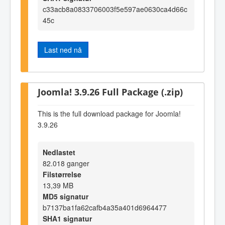
c33acb8a0833706003f5e597ae0630ca4d66c
45c
Last ned nå
Joomla! 3.9.26 Full Package (.zip)
This is the full download package for Joomla!
3.9.26
Nedlastet
82.018 ganger
Filstørrelse
13,39 MB
MD5 signatur
b7137ba1fa62cafb4a35a401d6964477
SHA1 signatur