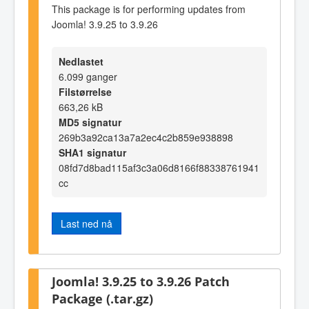
This package is for performing updates from
Joomla! 3.9.25 to 3.9.26
Nedlastet
6.099 ganger
Filstørrelse
663,26 kB
MD5 signatur
269b3a92ca13a7a2ec4c2b859e938898
SHA1 signatur
08fd7d8bad115af3c3a06d8166f88338761941
cc
Last ned nå
Joomla! 3.9.25 to 3.9.26 Patch
Package (.tar.gz)