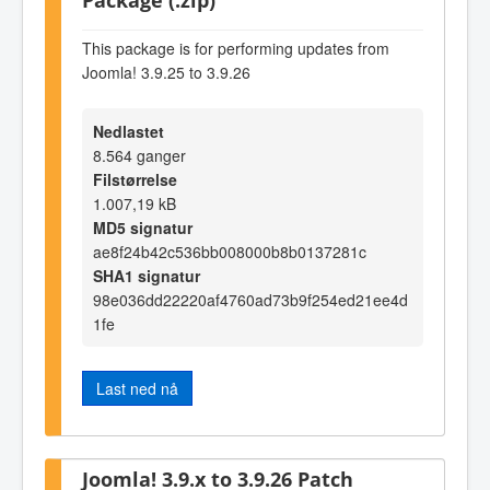
This package is for performing updates from
Joomla! 3.9.25 to 3.9.26
Nedlastet
8.564 ganger
Filstørrelse
1.007,19 kB
MD5 signatur
ae8f24b42c536bb008000b8b0137281c
SHA1 signatur
98e036dd22220af4760ad73b9f254ed21ee4d
1fe
Last ned nå
Joomla! 3.9.x to 3.9.26 Patch