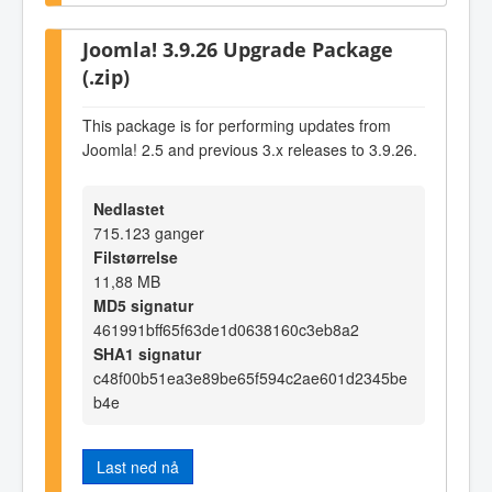
Joomla! 3.9.26 Upgrade Package
(.zip)
This package is for performing updates from
Joomla! 2.5 and previous 3.x releases to 3.9.26.
Nedlastet
715.123 ganger
Filstørrelse
11,88 MB
MD5 signatur
461991bff65f63de1d0638160c3eb8a2
SHA1 signatur
c48f00b51ea3e89be65f594c2ae601d2345be
b4e
Last ned nå