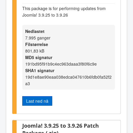
This package is for performing updates from
Joomla! 3.9.25 to 3.9.26
Nedlastet
7.995 ganger
Filstørrelse
801,83 kB
MD5 signatur
191bd95f91b9c4ec963daaa3f80f6c9e
SHA1 signatur
19d1e8ae90eaa038edca047610b6fdb0fa52f2
a3
Last ned nå
Joomla! 3.9.25 to 3.9.26 Patch
Package (.zip)