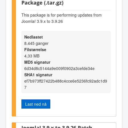
Package (.tar.gz)
This package is for performing updates from
Joomla! 3.9.x to 3.9.26
Nedlastet
8.445 ganger
Filstørrelse
4,33 MB
MD5 signatur
6d34d8c5144a9e009f0902a3cefde34e
SHA1 signatur
ef7b973ff27422b488c4cce6e5236fc92adc1d9
7
Last ned nå
Joomla! 3.9.x to 3.9.26 Patch