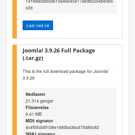
141f66b3ebcd613a46645e17ae9bc254be0e5
c2d
Last ned nå
Joomla! 3.9.26 Full Package
(.tar.gz)
This is the full download package for Joomla!
3.9.26
Nedlastet
21.314 ganger
Filstørrelse
9,41 MB
MD5 signatur
4c4f55cb5f108e1685ba3bcd75d80c82
SHA1 signatur