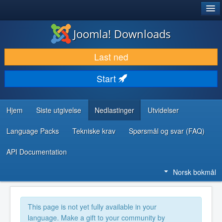
®
JOOMLA!
Joomla! Downloads
LAST NED & UTVID
Last ned
OPPDAG & LÆR
Start
SAMFUNN & BRUKERSTØTTE
UTVIKLINGSRESSURSER
Hjem
Siste utgivelse
Nedlastinger
Utvidelser
Language Packs
Tekniske krav
Spørsmål og svar (FAQ)
API Documentation
Norsk bokmål
This page is not yet fully available in your
language. Make a gift to your community by