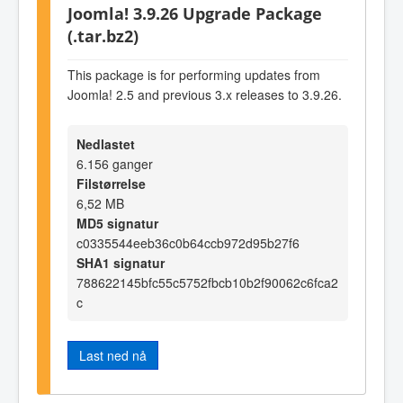
Joomla! 3.9.26 Upgrade Package
(.tar.bz2)
This package is for performing updates from
Joomla! 2.5 and previous 3.x releases to 3.9.26.
Nedlastet
6.156 ganger
Filstørrelse
6,52 MB
MD5 signatur
c0335544eeb36c0b64ccb972d95b27f6
SHA1 signatur
788622145bfc55c5752fbcb10b2f90062c6fca2
c
Last ned nå