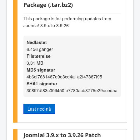
Package (.tar.bz2)
This package is for performing updates from
Joomla! 3.9.x to 3.9.26
Nedlastet
6.456 ganger
Filstørrelse
3,31 MB
MD5 signatur
4b6cf7681487e9e3cd4a1a2f47387f95
SHA1 signatur
308ff7df83c00ff450fe7780acb8775e29ecedaa
Last ned nå
Joomla! 3.9.x to 3.9.26 Patch