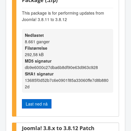
This package is for performing updates from
Joomla! 3.8.11 to 3.8.12
Nedlastet
8.661 ganger
Filstørrelse
292,58 kB
MD5 signatur
db9e6000c27dba6b8df90e63d963c928
SHA1 signatur
13685f0d52b7c6e0901f85a33060ffe7d8b880
2d
Last ned nå
Joomla! 3.8.x to 3.8.12 Patch