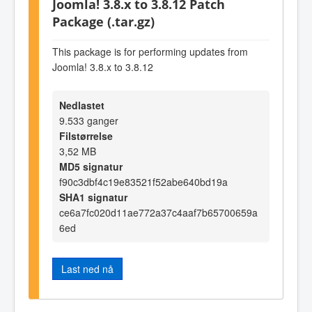
Joomla! 3.8.x to 3.8.12 Patch
Package (.tar.gz)
This package is for performing updates from
Joomla! 3.8.x to 3.8.12
Nedlastet
9.533 ganger
Filstørrelse
3,52 MB
MD5 signatur
f90c3dbf4c19e83521f52abe640bd19a
SHA1 signatur
ce6a7fc020d11ae772a37c4aaf7b65700659a
6ed
Last ned nå