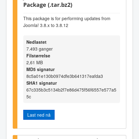
Package (.tar.bz2)
This package is for performing updates from
Joomla! 3.8.x to 3.8.12
Nedlastet
7.493 ganger
Filstørrelse
2,61 MB
MD5 signatur
8c5a01e130b0974dfe3b641317eafda3
SHA1 signatur
67c335b3c5134b2f7e86d475f56f6557e577a5
5c
Last ned nå