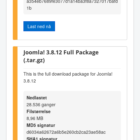
a354eb7689fe3077d1a14ba3f8a7327017bafd
1b
Last ned nå
Joomla! 3.8.12 Full Package
(.tar.gz)
This is the full download package for Joomla!
3.8.12
Nedlastet
28.536 ganger
Filstørrelse
8,96 MB
MD5 signatur
d6034a62672a6b5e260cb2ca23ae58ac
SHA1 signatur