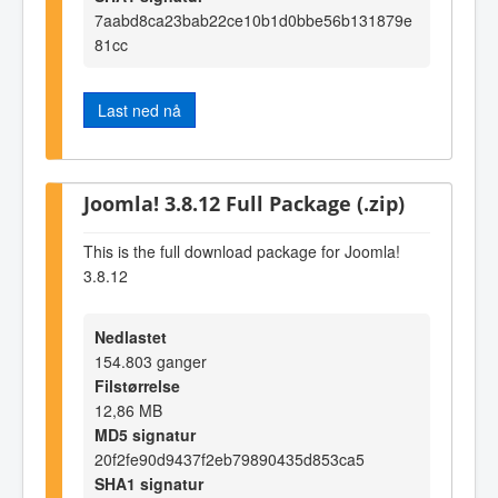
7aabd8ca23bab22ce10b1d0bbe56b131879e
81cc
Last ned nå
Joomla! 3.8.12 Full Package (.zip)
This is the full download package for Joomla!
3.8.12
Nedlastet
154.803 ganger
Filstørrelse
12,86 MB
MD5 signatur
20f2fe90d9437f2eb79890435d853ca5
SHA1 signatur