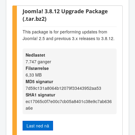
Joomla! 3.8.12 Upgrade Package
(.tar.bz2)
This package is for performing updates from
Joomla! 2.5 and previous 3.x releases to 3.8.12.
Nedlastet
7.747 ganger
Filstørrelse
6,33 MB
MD5 signatur
7d59c131a8064b12079f33443952aa53
SHA1 signatur
ec17065c0f7e00c7cb05a8401c38e9c7ab636
a6e
Last ned nå