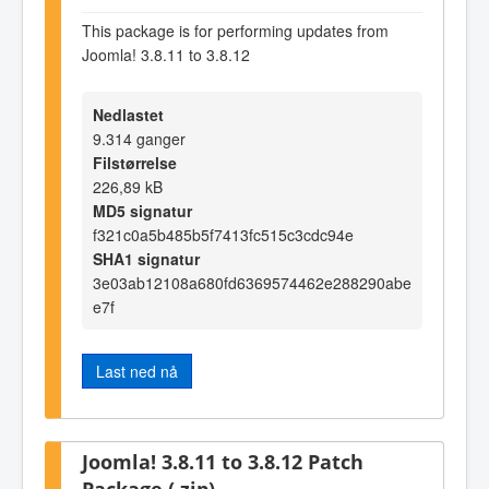
This package is for performing updates from
Joomla! 3.8.11 to 3.8.12
Nedlastet
9.314 ganger
Filstørrelse
226,89 kB
MD5 signatur
f321c0a5b485b5f7413fc515c3cdc94e
SHA1 signatur
3e03ab12108a680fd6369574462e288290abe
e7f
Last ned nå
Joomla! 3.8.11 to 3.8.12 Patch
Package (.zip)