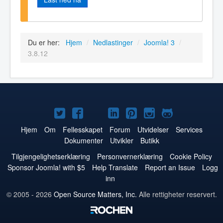
Du er her:
Hjem
/
Nedlastinger
/
Joomla! 3
/
3.8.12
Joomla!
Joomla!
Joomla!
Joomla!
Joomla!
Joomla!
Joomla!
på
på
på
på
på
på
på
Hjem
Om
Fellesskapet
Forum
Utvidelser
Services
Dokumenter
Utvikler
Butikk
Twitter
Facebook
YouTube
LinkedIn
Pinterest
Instagram
GitHub
Tilgjengelighetserklæring
Personvernerklæring
Cookie Policy
Sponsor Joomla! with $5
Help Translate
Report an Issue
Logg
inn
© 2005 - 2026
Open Source Matters, Inc.
Alle rettigheter reservert.