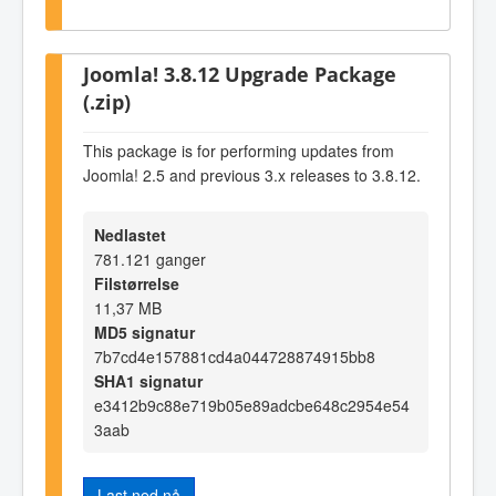
Joomla! 3.8.12 Upgrade Package
(.zip)
This package is for performing updates from
Joomla! 2.5 and previous 3.x releases to 3.8.12.
Nedlastet
781.121 ganger
Filstørrelse
11,37 MB
MD5 signatur
7b7cd4e157881cd4a044728874915bb8
SHA1 signatur
e3412b9c88e719b05e89adcbe648c2954e54
3aab
Last ned nå