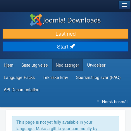
®
JOOMLA!
Joomla! Downloads
LAST NED & UTVID
Last ned
OPPDAG & LÆR
Start
SAMFUNN & BRUKERSTØTTE
UTVIKLINGSRESSURSER
Hjem
Siste utgivelse
Nedlastinger
Utvidelser
Language Packs
Tekniske krav
Spørsmål og svar (FAQ)
API Documentation
Norsk bokmål
This page is not yet fully available in your
language. Make a gift to your community by