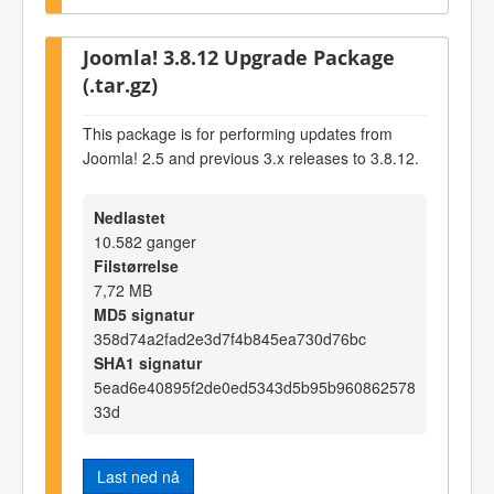
Joomla! 3.8.12 Upgrade Package
(.tar.gz)
This package is for performing updates from
Joomla! 2.5 and previous 3.x releases to 3.8.12.
Nedlastet
10.582 ganger
Filstørrelse
7,72 MB
MD5 signatur
358d74a2fad2e3d7f4b845ea730d76bc
SHA1 signatur
5ead6e40895f2de0ed5343d5b95b960862578
33d
Last ned nå