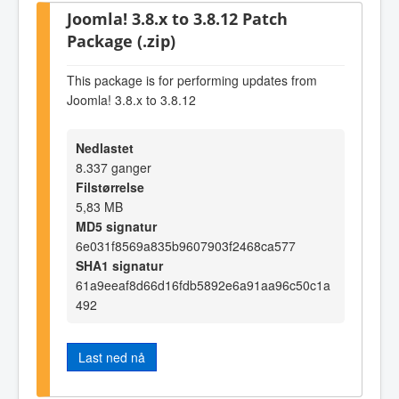
Joomla! 3.8.x to 3.8.12 Patch
Package (.zip)
This package is for performing updates from
Joomla! 3.8.x to 3.8.12
Nedlastet
8.337 ganger
Filstørrelse
5,83 MB
MD5 signatur
6e031f8569a835b9607903f2468ca577
SHA1 signatur
61a9eeaf8d66d16fdb5892e6a91aa96c50c1a
492
Last ned nå