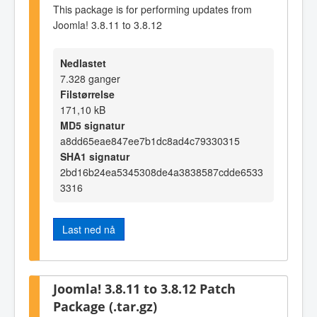
This package is for performing updates from
Joomla! 3.8.11 to 3.8.12
Nedlastet
7.328 ganger
Filstørrelse
171,10 kB
MD5 signatur
a8dd65eae847ee7b1dc8ad4c79330315
SHA1 signatur
2bd16b24ea5345308de4a3838587cdde6533
3316
Last ned nå
Joomla! 3.8.11 to 3.8.12 Patch
Package (.tar.gz)