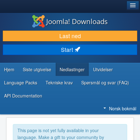
®
JOOMLA!
Joomla! Downloads
LAST NED & UTVID
Last ned
OPPDAG & LÆR
Start
SAMFUNN & BRUKERSTØTTE
UTVIKLINGSRESSURSER
Hjem
Siste utgivelse
Nedlastinger
Utvidelser
Language Packs
Tekniske krav
Spørsmål og svar (FAQ)
API Documentation
Norsk bokmål
This page is not yet fully available in your
language. Make a gift to your community by