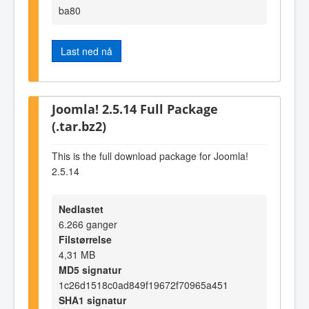
ba80
Last ned nå
Joomla! 2.5.14 Full Package
(.tar.bz2)
This is the full download package for Joomla!
2.5.14
Nedlastet
6.266 ganger
Filstørrelse
4,31 MB
MD5 signatur
1c26d1518c0ad849f19672f70965a451
SHA1 signatur