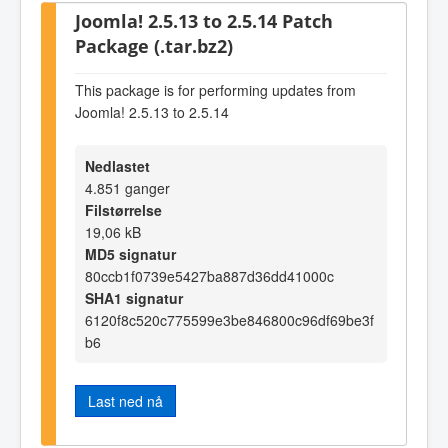
Joomla! 2.5.13 to 2.5.14 Patch
Package (.tar.bz2)
This package is for performing updates from
Joomla! 2.5.13 to 2.5.14
Nedlastet
4.851 ganger
Filstørrelse
19,06 kB
MD5 signatur
80ccb1f0739e5427ba887d36dd41000c
SHA1 signatur
6120f8c520c775599e3be846800c96df69be3f
b6
Last ned nå