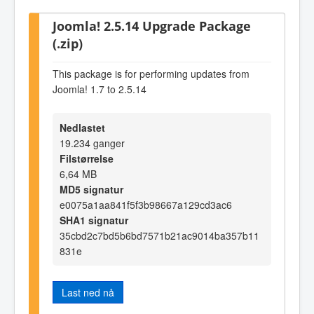
Joomla! 2.5.14 Upgrade Package
(.zip)
This package is for performing updates from
Joomla! 1.7 to 2.5.14
Nedlastet
19.234 ganger
Filstørrelse
6,64 MB
MD5 signatur
e0075a1aa841f5f3b98667a129cd3ac6
SHA1 signatur
35cbd2c7bd5b6bd7571b21ac9014ba357b11
831e
Last ned nå