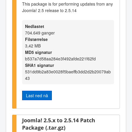
This package is for performing updates from any
Joomla! 2.5 release to 2.5.14
Nedlastet
704.649 ganger
Filstørrelse
3,42 MB
MD5 signatur
b537a7d58aa284e3f492afde221f62fd
SHA1 signatur
531dd9b2a83e0028f5baeffb3dd2d2b20079ab
43
Last ned nå
Joomla! 2.5.x to 2.5.14 Patch
Package (.tar.gz)