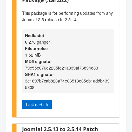
This package is for performing updates from any
Joomla! 2.5 release to 2.5.14
Nedlastet
6.276 ganger
Filstørrelse
1,52 MB
MD5 signatur
79e55e076d2235fe21a339af76894e63
SHA1 signatur
3e1897b7cab826a74e66513e65eb1addb439
5308
Last ned nå
Joomla! 2.5.13 to 2.5.14 Patch