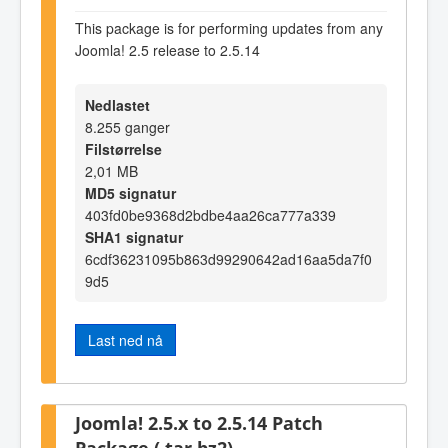
This package is for performing updates from any
Joomla! 2.5 release to 2.5.14
Nedlastet
8.255 ganger
Filstørrelse
2,01 MB
MD5 signatur
403fd0be9368d2bdbe4aa26ca777a339
SHA1 signatur
6cdf36231095b863d99290642ad16aa5da7f0
9d5
Last ned nå
Joomla! 2.5.x to 2.5.14 Patch
Package (.tar.bz2)