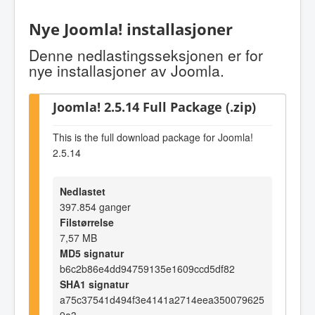
Nye Joomla! installasjoner
Denne nedlastingsseksjonen er for
nye installasjoner av Joomla.
Joomla! 2.5.14 Full Package (.zip)
This is the full download package for Joomla!
2.5.14
Nedlastet
397.854 ganger
Filstørrelse
7,57 MB
MD5 signatur
b6c2b86e4dd94759135e1609ccd5df82
SHA1 signatur
a75c37541d494f3e4141a2714eea350079625
9a3