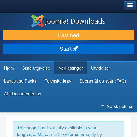
®
JOOMLA!
Joomla! Downloads
LAST NED & UTVID
Last ned
OPPDAG & LÆR
Start
SAMFUNN & BRUKERSTØTTE
UTVIKLINGSRESSURSER
Hjem
Siste utgivelse
Nedlastinger
Utvidelser
Language Packs
Tekniske krav
Spørsmål og svar (FAQ)
API Documentation
Norsk bokmål
This page is not yet fully available in your
language. Make a gift to your community by