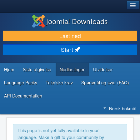
®
JOOMLA!
Joomla! Downloads
LAST NED & UTVID
Last ned
OPPDAG & LÆR
Start
SAMFUNN & BRUKERSTØTTE
UTVIKLINGSRESSURSER
Hjem
Siste utgivelse
Nedlastinger
Utvidelser
Language Packs
Tekniske krav
Spørsmål og svar (FAQ)
API Documentation
Norsk bokmål
This page is not yet fully available in your
language. Make a gift to your community by