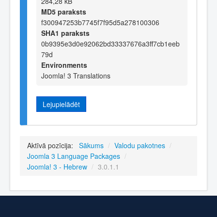
284,28 kB
MD5 paraksts
f300947253b7745f7f95d5a278100306
SHA1 paraksts
0b9395e3d0e92062bd33337676a3ff7cb1eeb
79d
Environments
Joomla! 3 Translations
Lejupielādēt
Aktīvā pozīcija:
Sākums
/
Valodu pakotnes
/
Joomla 3 Language Packages
/
Joomla! 3 - Hebrew
/
3.0.1.1