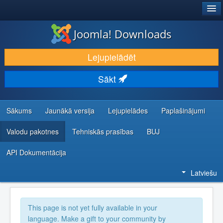
®
JOOMLA!
Joomla! Downloads
LEJUPIELĀDĒT UN PAPLAŠINĀT
Lejupielādēt
ATKLĀJ UN IEMĀCIES
Sākt
KOPIENA UN ATBALSTS
IZSTRĀDĀTĀJU RESURSI
Sākums
Jaunākā versija
Lejupielādes
Paplašinājumi
Valodu pakotnes
Tehniskās prasības
BUJ
API Dokumentācija
Latviešu
This page is not yet fully available in your
language. Make a gift to your community by