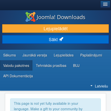
®
JOOMLA!
Joomla! Downloads
LEJUPIELĀDĒT UN PAPLAŠINĀT
Lejupielādēt
ATKLĀJ UN IEMĀCIES
Sākt
KOPIENA UN ATBALSTS
IZSTRĀDĀTĀJU RESURSI
Sākums
Jaunākā versija
Lejupielādes
Paplašinājumi
Valodu pakotnes
Tehniskās prasības
BUJ
API Dokumentācija
Latviešu
This page is not yet fully available in your
language. Make a gift to your community by