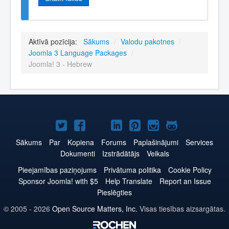
Aktīvā pozīcija:
Sākums
/
Valodu pakotnes
/
Joomla 3 Language Packages
/
Joomla! 3 - Hebrew
Joomla!
Joomla!
Joomla!
Joomla!
Joomla!
Joomla!
Joomla!
Twitter
Facebook
YouTube
LinkedIn
Pinterest
Instagram
GitHub
Sākums
Par
Kopiena
Forums
Paplašinājumi
Services
Dokumenti
Izstrādātājs
Veikals
Pieejamības paziņojums
Privātuma politika
Cookie Policy
Sponsor Joomla! with $5
Help Translate
Report an Issue
Pieslēgties
© 2005 - 2026
Open Source Matters, Inc.
Visas tiesības aizsargātas.