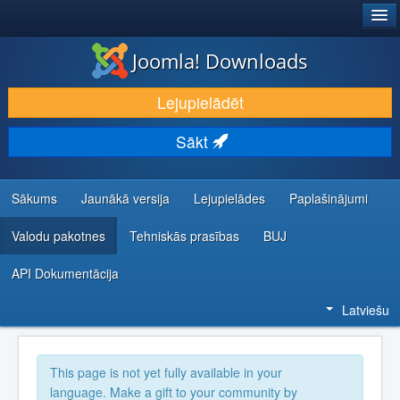
®
JOOMLA!
Joomla! Downloads
LEJUPIELĀDĒT UN PAPLAŠINĀT
Lejupielādēt
ATKLĀJ UN IEMĀCIES
Sākt
KOPIENA UN ATBALSTS
IZSTRĀDĀTĀJU RESURSI
Sākums
Jaunākā versija
Lejupielādes
Paplašinājumi
Valodu pakotnes
Tehniskās prasības
BUJ
API Dokumentācija
Latviešu
This page is not yet fully available in your
language. Make a gift to your community by