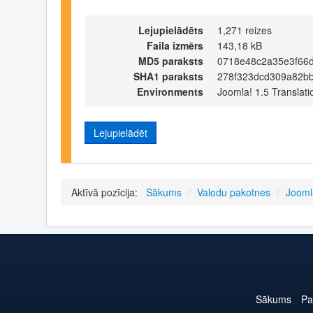
Lejupielādēts
1,271 reizes
Faila izmērs
143,18 kB
MD5 paraksts
0718e48c2a35e3f66d
SHA1 paraksts
278f323dcd309a82b
Environments
Joomla! 1.5 Translati
Lejupielādēt
Aktīvā pozīcija:
Sākums
/
Valodu pakotnes
/
Jooml
Sākums
Pa