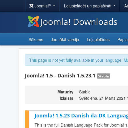
®
Joomla!
Lejupielādēt un paplašināt
A
Joomla! Downloads
Sākums
Jaunākā versija
Lejupielādes
Papla
This page is not yet fully available in your language. M
Joomla! 1.5 - Danish 1.5.23.1
Stable
Maturity
Stable
Izlaists
Svētdiena, 21 Marts 2021 
Joomla! 1.5.23 Danish da-DK Langua
This is the full Danish Language Pack for Joomla! 1