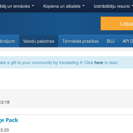
tklāj un iemācies
Kopiena un atbalsts
Izstrādātāju resursi
Lejup
šinājumi
Valodu pakotnes
Tehniskās prasības
BUJ
API 
ake a gift to your community by translating it! Click
here
to start.
12:18
ge Pack
.5.23