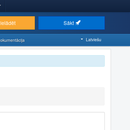
ielādēt
Sākt
Latviešu
Dokumentācija