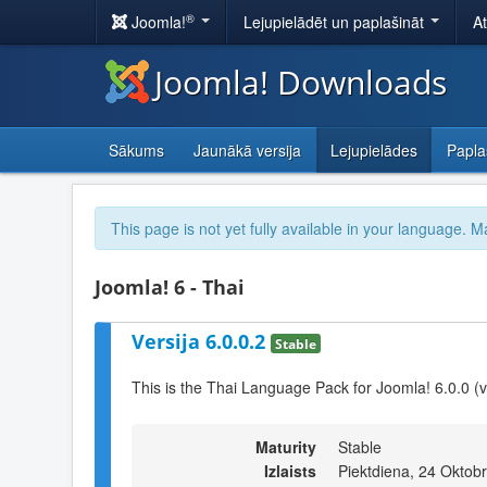
®
Joomla!
Lejupielādēt un paplašināt
A
Joomla! Downloads
Sākums
Jaunākā versija
Lejupielādes
Papla
This page is not yet fully available in your language. M
Joomla! 6 - Thai
Versija 6.0.0.2
Stable
This is the Thai Language Pack for Joomla! 6.0.0 (
Maturity
Stable
Izlaists
Piektdiena, 24 Oktob