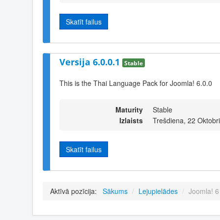
Skatīt failus
Versija 6.0.0.1
Stable
This is the Thai Language Pack for Joomla! 6.0.0
Maturity
Stable
Izlaists
Trešdiena, 22 Oktobr
Skatīt failus
Aktīvā pozīcija:
Sākums
/
Lejupielādes
/
Joomla! 6