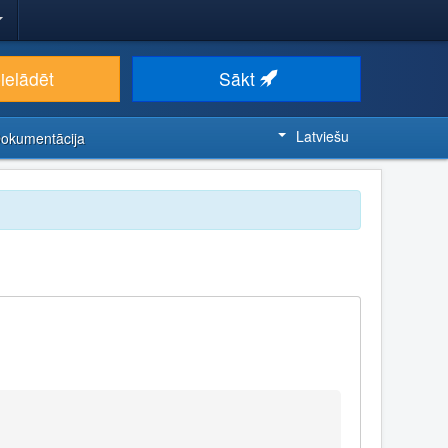
ielādēt
Sākt
Latviešu
Dokumentācija