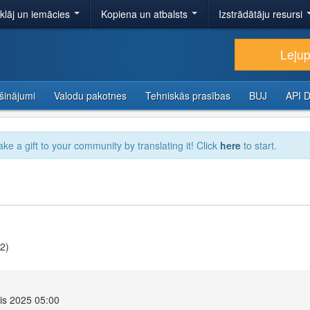
tklāj un iemācies
Kopiena un atbalsts
Izstrādātāju resursi
Lejup
šinājumi
Valodu pakotnes
Tehniskās prasības
BUJ
API 
ake a gift to your community by translating it! Click
here
to start.
v2)
ris 2025 05:00