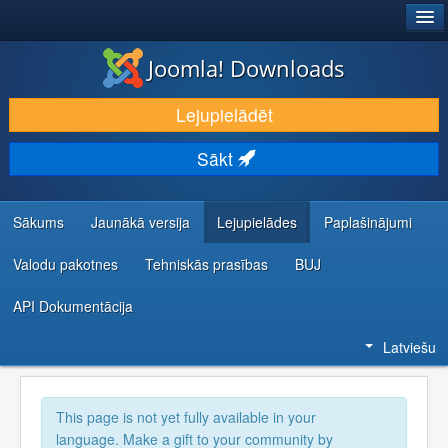
®
JOOMLA!
Joomla! Downloads
LEJUPIELĀDĒT UN PAPLAŠINĀT
Lejupielādēt
ATKLĀJ UN IEMĀCIES
Sākt
KOPIENA UN ATBALSTS
IZSTRĀDĀTĀJU RESURSI
Sākums
Jaunākā versija
Lejupielādes
Paplašinājumi
Valodu pakotnes
Tehniskās prasības
BUJ
API Dokumentācija
Latviešu
This page is not yet fully available in your
language. Make a gift to your community by