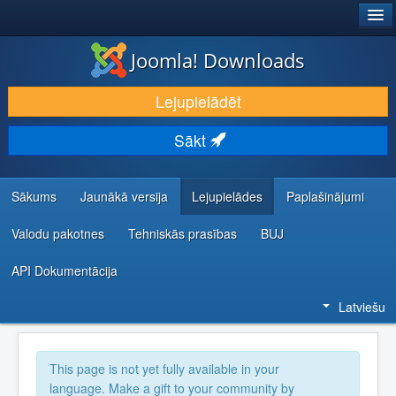
®
JOOMLA!
Joomla! Downloads
LEJUPIELĀDĒT UN PAPLAŠINĀT
Lejupielādēt
ATKLĀJ UN IEMĀCIES
Sākt
KOPIENA UN ATBALSTS
IZSTRĀDĀTĀJU RESURSI
Sākums
Jaunākā versija
Lejupielādes
Paplašinājumi
Valodu pakotnes
Tehniskās prasības
BUJ
API Dokumentācija
Latviešu
This page is not yet fully available in your
language. Make a gift to your community by