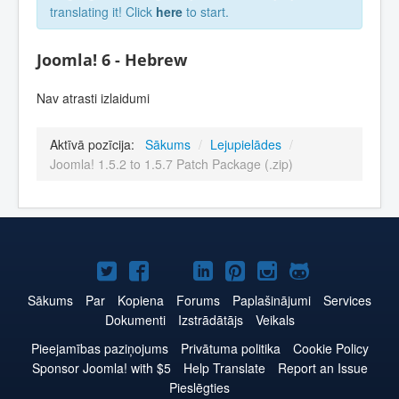
translating it! Click
here
to start.
Joomla! 6 - Hebrew
Nav atrasti izlaidumi
Aktīvā pozīcija:
Sākums
/
Lejupielādes
/
Joomla! 1.5.2 to 1.5.7 Patch Package (.zip)
Joomla!
Joomla!
Joomla!
Joomla!
Joomla!
Joomla!
Joomla!
Twitter
Facebook
YouTube
LinkedIn
Pinterest
Instagram
GitHub
Sākums
Par
Kopiena
Forums
Paplašinājumi
Services
Dokumenti
Izstrādātājs
Veikals
Pieejamības paziņojums
Privātuma politika
Cookie Policy
Sponsor Joomla! with $5
Help Translate
Report an Issue
Pieslēgties