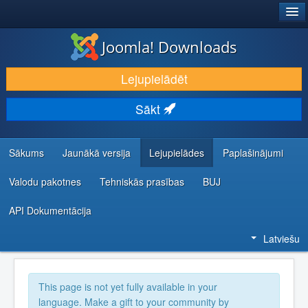
®
JOOMLA!
Joomla! Downloads
LEJUPIELĀDĒT UN PAPLAŠINĀT
Lejupielādēt
ATKLĀJ UN IEMĀCIES
Sākt
KOPIENA UN ATBALSTS
IZSTRĀDĀTĀJU RESURSI
Sākums
Jaunākā versija
Lejupielādes
Paplašinājumi
Valodu pakotnes
Tehniskās prasības
BUJ
API Dokumentācija
Latviešu
This page is not yet fully available in your
language. Make a gift to your community by