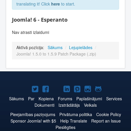
translating it! Click
here
to start.
Joomla! 6 - Esperanto
Nav atrasti izlaidumi
Aktīvā pozīcija:
Sākums
/
Lejupielādes
/
Joomla! 1.5.0 to 1.5.9 Patch Package (.zip)
Joomla!
Joomla!
Joomla!
Joomla!
Joomla!
Joomla!
Joomla!
Twitter
Facebook
YouTube
LinkedIn
Pinterest
Instagram
GitHub
Sākums
Par
Kopiena
Forums
Paplašinājumi
Services
Dokumenti
Izstrādātājs
Veikals
Pieejamības paziņojums
Privātuma politika
Cookie Policy
Sponsor Joomla! with $5
Help Translate
Report an Issue
Pieslēgties