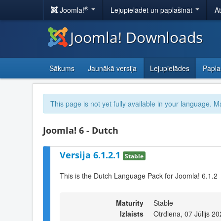
®
Joomla!
Lejupielādēt un paplašināt
A
Joomla! Downloads
Sākums
Jaunākā versija
Lejupielādes
Papla
This page is not yet fully available in your language. M
Joomla! 6 - Dutch
Versija 6.1.2.1
Stable
This is the Dutch Language Pack for Joomla! 6.1.2
Maturity
Stable
Izlaists
Otrdiena, 07 Jūlijs 2