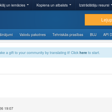
tklāj un iemācies
Kopiena un atbalsts
Izstrādātāju resursi
Lejup
šinājumi
Valodu pakotnes
Tehniskās prasības
BUJ
API 
ake a gift to your community by translating it! Click
here
to start.
026 19:07