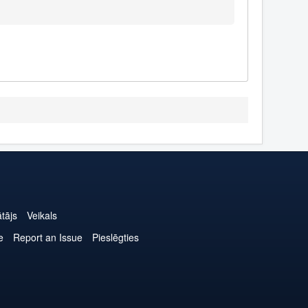
ātājs
Veikals
e
Report an Issue
Pieslēgties