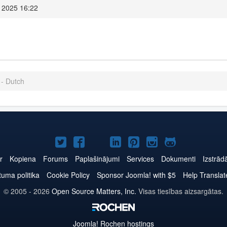
s 2025 16:22
 - Dutch
Joomla!
Joomla!
Joomla!
Joomla!
Joomla!
Joomla!
Joomla!
Twitter
Facebook
YouTube
LinkedIn
Pinterest
Instagram
GitHub
r
Kopiena
Forums
Paplašinājumi
Services
Dokumenti
Izstrād
tuma politika
Cookie Policy
Sponsor Joomla! with $5
Help Translat
© 2005 - 2026
Open Source Matters, Inc.
Visas tiesības aizsargātas.
Joomla!
Rochen hostings