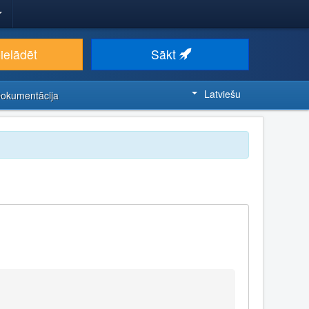
ielādēt
Sākt
Latviešu
Dokumentācija