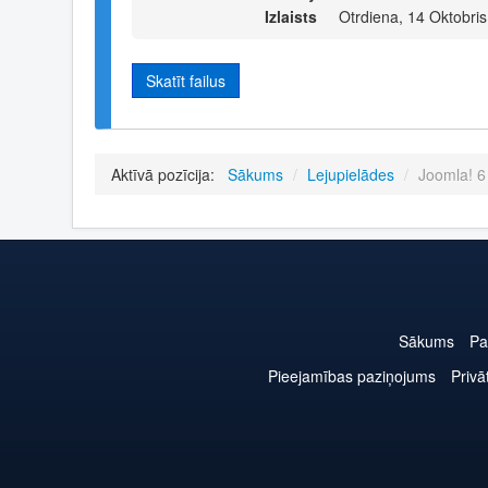
Izlaists
Otrdiena, 14 Oktobri
Skatīt failus
Aktīvā pozīcija:
Sākums
/
Lejupielādes
/
Joomla! 6
Sākums
Pa
Pieejamības paziņojums
Privā