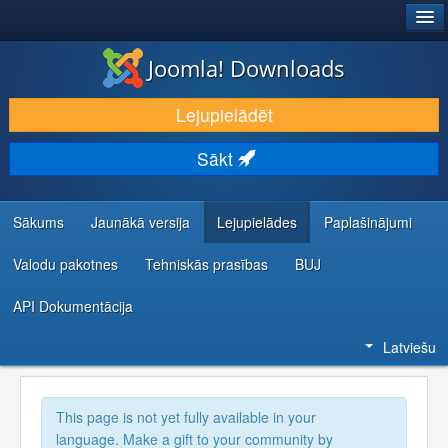
®
JOOMLA!
Joomla! Downloads
LEJUPIELĀDĒT UN PAPLAŠINĀT
Lejupielādēt
ATKLĀJ UN IEMĀCIES
Sākt
KOPIENA UN ATBALSTS
IZSTRĀDĀTĀJU RESURSI
Sākums
Jaunākā versija
Lejupielādes
Paplašinājumi
Valodu pakotnes
Tehniskās prasības
BUJ
API Dokumentācija
Latviešu
This page is not yet fully available in your
language. Make a gift to your community by