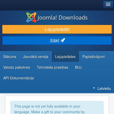
®
JOOMLA!
Joomla! Downloads
LEJUPIELĀDĒT UN PAPLAŠINĀT
Lejupielādēt
ATKLĀJ UN IEMĀCIES
Sākt
KOPIENA UN ATBALSTS
IZSTRĀDĀTĀJU RESURSI
Sākums
Jaunākā versija
Lejupielādes
Paplašinājumi
Valodu pakotnes
Tehniskās prasības
BUJ
API Dokumentācija
Latviešu
This page is not yet fully available in your
language. Make a gift to your community by