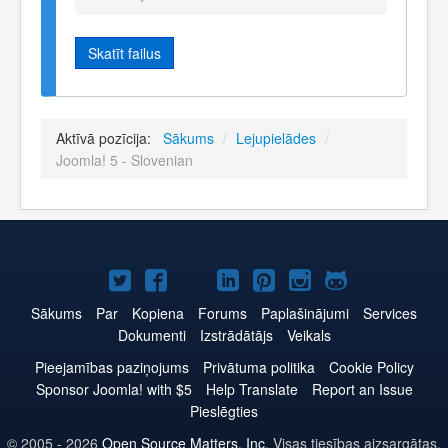
Skatīt failus
Aktīvā pozīcija:
Sākums
/
Lejupielādes
/
Joomla! 5 - Slovenian
Joomla!
Joomla!
Joomla!
Joomla!
Joomla!
Joomla!
Joomla!
Twitter
Facebook
YouTube
LinkedIn
Pinterest
Instagram
GitHub
Sākums
Par
Kopiena
Forums
Paplašinājumi
Services
Dokumenti
Izstrādātājs
Veikals
Pieejamības paziņojums
Privātuma politika
Cookie Policy
Sponsor Joomla! with $5
Help Translate
Report an Issue
Pieslēgties
© 2005 - 2026
Open Source Matters, Inc.
Visas tiesības aizsargātas.