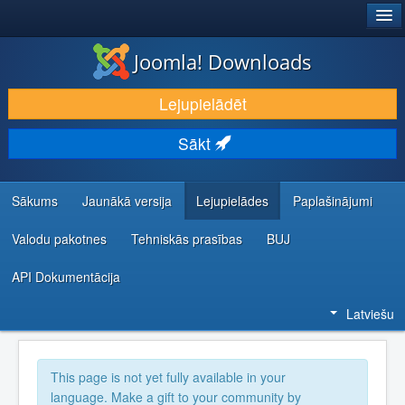
®
JOOMLA!
Joomla! Downloads
LEJUPIELĀDĒT UN PAPLAŠINĀT
Lejupielādēt
ATKLĀJ UN IEMĀCIES
Sākt
KOPIENA UN ATBALSTS
IZSTRĀDĀTĀJU RESURSI
Sākums
Jaunākā versija
Lejupielādes
Paplašinājumi
Valodu pakotnes
Tehniskās prasības
BUJ
API Dokumentācija
Latviešu
This page is not yet fully available in your
language. Make a gift to your community by