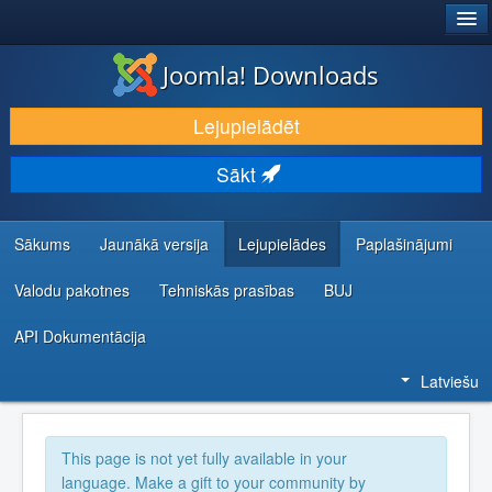
®
JOOMLA!
Joomla! Downloads
LEJUPIELĀDĒT UN PAPLAŠINĀT
Lejupielādēt
ATKLĀJ UN IEMĀCIES
Sākt
KOPIENA UN ATBALSTS
IZSTRĀDĀTĀJU RESURSI
Sākums
Jaunākā versija
Lejupielādes
Paplašinājumi
Valodu pakotnes
Tehniskās prasības
BUJ
API Dokumentācija
Latviešu
This page is not yet fully available in your
language. Make a gift to your community by