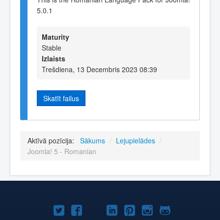
5.0.1
Maturity
Stable
Izlaists
Trešdiena, 13 Decembris 2023 08:39
Skatīt failus
Aktīvā pozīcija:
Sākums
/
Lejupielādes
/
Joomla! 5 - Romanian
Joomla!
Joomla!
Joomla!
Joomla!
Joomla!
Joomla!
Joomla!