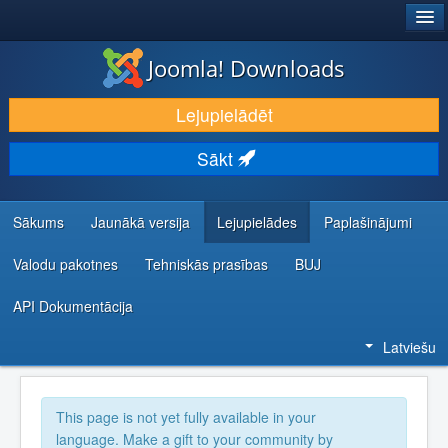
®
JOOMLA!
Joomla! Downloads
LEJUPIELĀDĒT UN PAPLAŠINĀT
Lejupielādēt
ATKLĀJ UN IEMĀCIES
Sākt
KOPIENA UN ATBALSTS
IZSTRĀDĀTĀJU RESURSI
Sākums
Jaunākā versija
Lejupielādes
Paplašinājumi
Valodu pakotnes
Tehniskās prasības
BUJ
API Dokumentācija
Latviešu
This page is not yet fully available in your
language. Make a gift to your community by