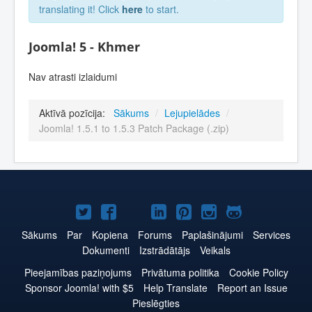
translating it! Click
here
to start.
Joomla! 5 - Khmer
Nav atrasti izlaidumi
Aktīvā pozīcija:
Sākums
/
Lejupielādes
/
Joomla! 1.5.1 to 1.5.3 Patch Package (.zip)
Joomla!
Joomla!
Joomla!
Joomla!
Joomla!
Joomla!
Joomla!
Twitter
Facebook
YouTube
LinkedIn
Pinterest
Instagram
GitHub
Sākums
Par
Kopiena
Forums
Paplašinājumi
Services
Dokumenti
Izstrādātājs
Veikals
Pieejamības paziņojums
Privātuma politika
Cookie Policy
Sponsor Joomla! with $5
Help Translate
Report an Issue
Pieslēgties