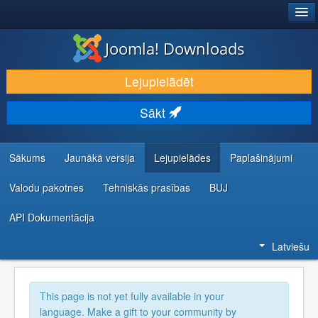
®
JOOMLA!
Joomla! Downloads
LEJUPIELĀDĒT UN PAPLAŠINĀT
Lejupielādēt
ATKLĀJ UN IEMĀCIES
Sākt
KOPIENA UN ATBALSTS
IZSTRĀDĀTĀJU RESURSI
Sākums
Jaunākā versija
Lejupielādes
Paplašinājumi
Valodu pakotnes
Tehniskās prasības
BUJ
API Dokumentācija
Latviešu
This page is not yet fully available in your
language. Make a gift to your community by