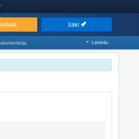
ielādēt
Sākt
Latviešu
Dokumentācija