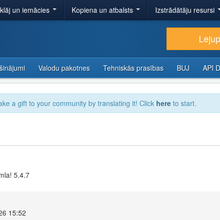
tklāj un iemācies
Kopiena un atbalsts
Izstrādātāju resursi
Lejup
šinājumi
Valodu pakotnes
Tehniskās prasības
BUJ
API 
ake a gift to your community by translating it! Click
here
to start.
mla! 5.4.7
026 15:52