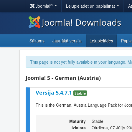
®
Joomla!
Lejupielādēt un paplašināt
A
Joomla! Downloads
Sākums
Jaunākā versija
Lejupielādes
Papla
This page is not yet fully available in your language. M
Joomla! 5 - German (Austria)
Versija 5.4.7.1
Stable
This is the German, Austria Language Pack for Joo
Maturity
Stable
Izlaists
Otrdiena, 07 Jūlijs 2