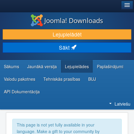
®
JOOMLA!
Joomla! Downloads
LEJUPIELĀDĒT UN PAPLAŠINĀT
Lejupielādēt
ATKLĀJ UN IEMĀCIES
Sākt
KOPIENA UN ATBALSTS
IZSTRĀDĀTĀJU RESURSI
Sākums
Jaunākā versija
Lejupielādes
Paplašinājumi
Valodu pakotnes
Tehniskās prasības
BUJ
API Dokumentācija
Latviešu
This page is not yet fully available in your
language. Make a gift to your community by