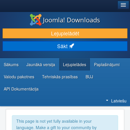
®
JOOMLA!
Joomla! Downloads
LEJUPIELĀDĒT UN PAPLAŠINĀT
Lejupielādēt
ATKLĀJ UN IEMĀCIES
Sākt
KOPIENA UN ATBALSTS
IZSTRĀDĀTĀJU RESURSI
Sākums
Jaunākā versija
Lejupielādes
Paplašinājumi
Valodu pakotnes
Tehniskās prasības
BUJ
API Dokumentācija
Latviešu
This page is not yet fully available in your
language. Make a gift to your community by