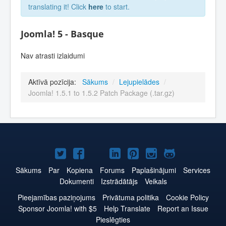
translating it! Click
here
to start.
Joomla! 5 - Basque
Nav atrasti izlaidumi
Aktīvā pozīcija:
Sākums
/
Lejupielādes
/
Joomla! 1.5.1 to 1.5.2 Patch Package (.tar.gz)
Joomla!
Joomla!
Joomla!
Joomla!
Joomla!
Joomla!
Joomla!
Twitter
Facebook
YouTube
LinkedIn
Pinterest
Instagram
GitHub
Sākums
Par
Kopiena
Forums
Paplašinājumi
Services
Dokumenti
Izstrādātājs
Veikals
Pieejamības paziņojums
Privātuma politika
Cookie Policy
Sponsor Joomla! with $5
Help Translate
Report an Issue
Pieslēgties