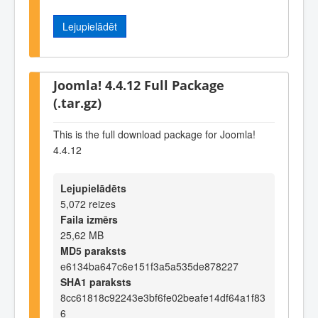
Lejupielādēt
Joomla! 4.4.12 Full Package
(.tar.gz)
This is the full download package for Joomla!
4.4.12
Lejupielādēts
5,072 reizes
Faila izmērs
25,62 MB
MD5 paraksts
e6134ba647c6e151f3a5a535de878227
SHA1 paraksts
8cc61818c92243e3bf6fe02beafe14df64a1f83
6