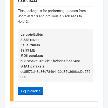
This package is for performing updates from
Joomla! 3.10 and previous 4.x releases to
4.4.12.
Lejupielādēts
3,532 reizes
Faila izmērs
19,99 MB
MD5 paraksts
b687c5a2d64b28b11b2fbd51f5aa743c
SHA1 paraksts
dc85f73d46a86d78404130d87c3606ad0d779
969
Lejupielādēt