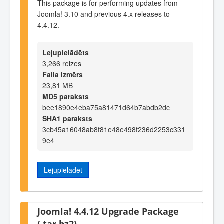
This package is for performing updates from
Joomla! 3.10 and previous 4.x releases to
4.4.12.
Lejupielādēts
3,266 reizes
Faila izmērs
23,81 MB
MD5 paraksts
bee1890e4eba75a81471d64b7abdb2dc
SHA1 paraksts
3cb45a16048ab8f81e48e498f236d2253c331
9e4
Lejupielādēt
Joomla! 4.4.12 Upgrade Package
(.tar.bz2)