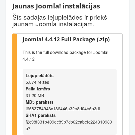
Jaunas Joomla! instalācijas
Šīs sadaļas lejupielādes ir priekš
jaunām Joomla instalācijām.
Joomla! 4.4.12 Full Package (.zip)
This is the full download package for Joomla!
4.4.12
Lejupielādēts
5,874 reizes
Faila izmērs
31,20 MB
MD5 paraksts
f6683754943c136446a32b8d04b6b3df
SHA1 paraksts
f2c98f331b409dc89b7cb62cabefc224310989
b7