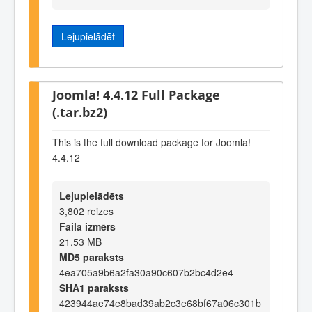
Lejupielādēt
Joomla! 4.4.12 Full Package
(.tar.bz2)
This is the full download package for Joomla!
4.4.12
Lejupielādēts
3,802 reizes
Faila izmērs
21,53 MB
MD5 paraksts
4ea705a9b6a2fa30a90c607b2bc4d2e4
SHA1 paraksts
423944ae74e8bad39ab2c3e68bf67a06c301b