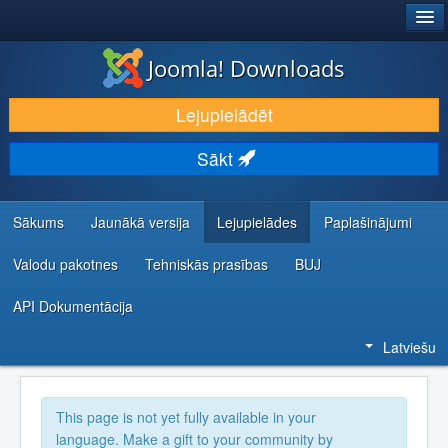
®
JOOMLA!
Joomla! Downloads
LEJUPIELĀDĒT UN PAPLAŠINĀT
Lejupielādēt
ATKLĀJ UN IEMĀCIES
Sākt
KOPIENA UN ATBALSTS
IZSTRĀDĀTĀJU RESURSI
Sākums
Jaunākā versija
Lejupielādes
Paplašinājumi
Valodu pakotnes
Tehniskās prasības
BUJ
API Dokumentācija
Latviešu
This page is not yet fully available in your
language. Make a gift to your community by