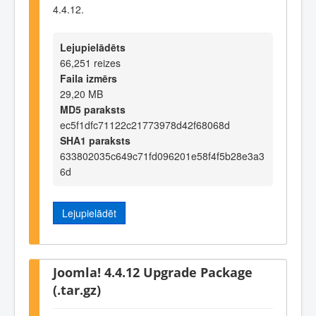
4.4.12.
Lejupielādēts
66,251 reizes
Faila izmērs
29,20 MB
MD5 paraksts
ec5f1dfc71122c21773978d42f68068d
SHA1 paraksts
633802035c649c71fd096201e58f4f5b28e3a3
6d
Lejupielādēt
Joomla! 4.4.12 Upgrade Package
(.tar.gz)