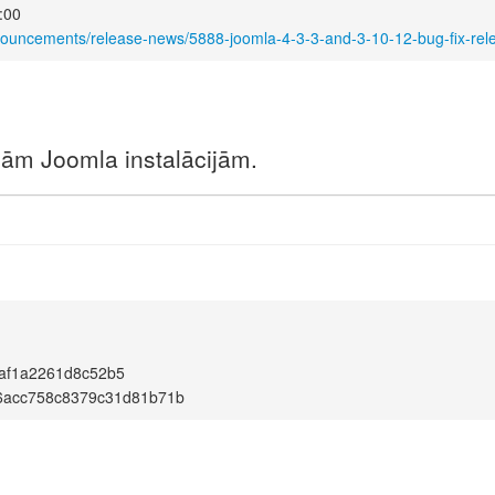
:00
nouncements/release-news/5888-joomla-4-3-3-and-3-10-12-bug-fix-rel
unām Joomla instalācijām.
af1a2261d8c52b5
6acc758c8379c31d81b71b