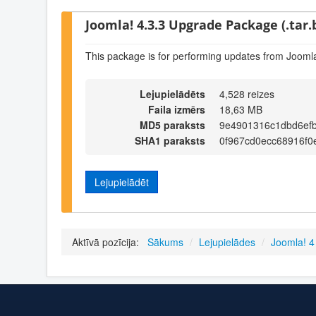
Joomla! 4.3.3 Upgrade Package (.tar.
This package is for performing updates from Joomla
Lejupielādēts
4,528 reizes
Faila izmērs
18,63 MB
MD5 paraksts
9e4901316c1dbd6efb
SHA1 paraksts
0f967cd0ecc68916f0
Lejupielādēt
Aktīvā pozīcija:
Sākums
/
Lejupielādes
/
Joomla! 4