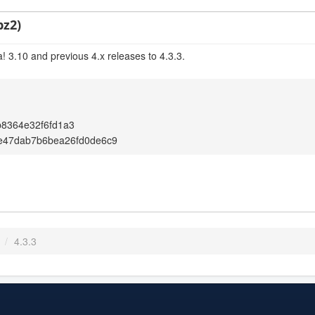
bz2)
! 3.10 and previous 4.x releases to 4.3.3.
8364e32f6fd1a3
e47dab7b6bea26fd0de6c9
/
4.3.3