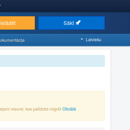
ielādēt
Sākt
Latviešu
Dokumentācija
eejami resursi, kas palīdzēs migrēt
Oficiālā