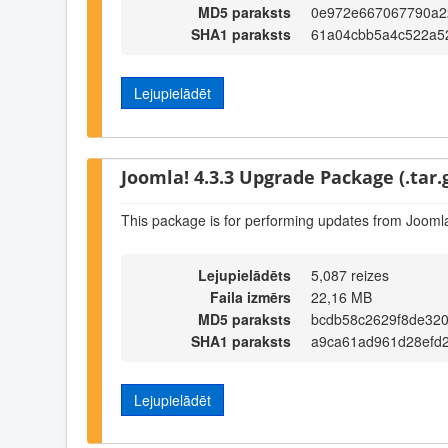
MD5 paraksts
0e972e667067790a2
SHA1 paraksts
61a04cbb5a4c522a5
Lejupielādēt
Joomla! 4.3.3 Upgrade Package (.tar.
This package is for performing updates from Joomla
Lejupielādēts
5,087 reizes
Faila izmērs
22,16 MB
MD5 paraksts
bcdb58c2629f8de32
SHA1 paraksts
a9ca61ad961d28efd
Lejupielādēt