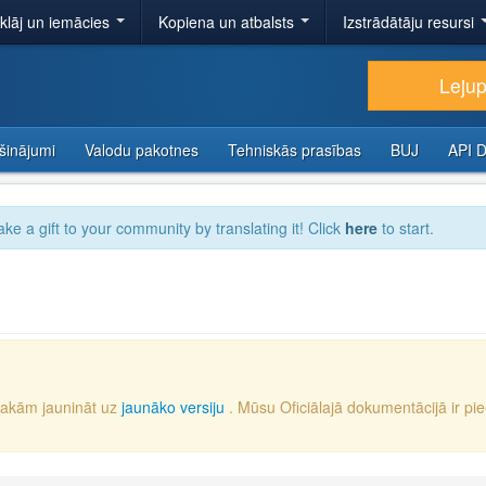
tklāj un iemācies
Kopiena un atbalsts
Izstrādātāju resursi
Lejup
šinājumi
Valodu pakotnes
Tehniskās prasības
BUJ
API 
ake a gift to your community by translating it! Click
here
to start.
iesakām jaunināt uz
jaunāko versiju
. Mūsu Oficiālajā dokumentācijā ir pi