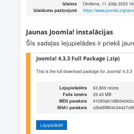
Izlaists
Otrdiena, 11 Jūlijs 2023 16
Izlaidumu paziņojumi
https://www.joomla.org/an
Jaunas Joomla! instalācijas
Šīs sadaļas lejupielādes ir priekš ja
Joomla! 4.3.3 Full Package (.zip)
This is the full download package for Joomla! 4.3.3
Lejupielādēts
63,869 reizes
Faila izmērs
29,43 MB
MD5 paraksts
91093ab1d8b54d42c
SHA1 paraksts
c2b68ff804c34427c9
Lejupielādēt