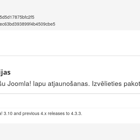
5d5d17875bfc2f5
ec63bd393899f4b4509cbe5
ijas
šu Joomla! lapu atjaunošanas. Izvēlieties pakotni
! 3.10 and previous 4.x releases to 4.3.3.