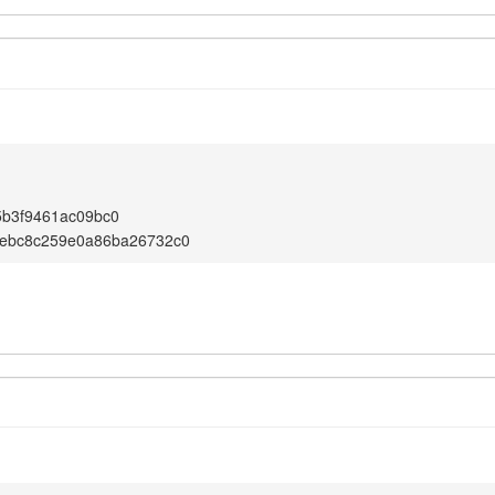
5b3f9461ac09bc0
debc8c259e0a86ba26732c0