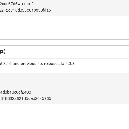
2cec67d641eded2
2242d718d355e610398fda5
gz)
! 3.10 and previous 4.x releases to 4.3.3.
04d8b13c0ef2438
2318832a821d5ded2045935