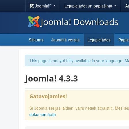
®
Joomla!
Lejupielādēt un paplašināt
A
Joomla! Downloads
Sākums
Jaunākā versija
Lejupielādes
Papla
This page is not yet fully available in your language. M
Joomla! 4.3.3
Gatavojamies!
Šī Joomla sērijas laidieni vairs netiek atbalstīti. Mēs 
dokumentācija