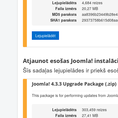
Lejupielādēts
4,684 reizes
Faila izmērs
20,27 MB
MD5 paraksts
aa8396b23449b28e4
SHA1 paraksts
29373758b615d08aa
Lejupielādēt
Atjaunot esošas Joomla! instalāc
Šīs sadaļas lejupielādes ir priekš eso
Joomla! 4.3.3 Upgrade Package (.zip)
This package is for performing updates from Joomla
Lejupielādēts
303,459 reizes
Faila izmērs
27,41 MB